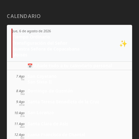
CALENDARIO
Jue, 6 de agosto de 2026
Tiempo Ordinario
✨
Transfiguración del Señor
Nuestra Señora de Copacabana
Moisés
📅 Añade todo a tu calendario personal
San Cayetano
7 Ago
VIE
San Sixto II
Domingo de Guzmán
8 Ago
SÁB
Santa Teresa Benedicta de la Cruz
9 Ago
DOM
San Lorenzo
10 Ago
LUN
Santa Clara de Asís
11 Ago
MAR
Juana Francisca de Chantal
12 Ago
MIÉ