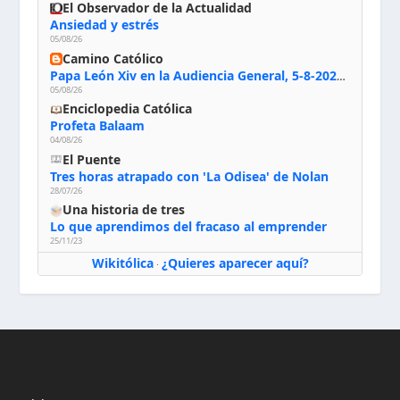
El Observador de la Actualidad
Ansiedad y estrés
05/08/26
Camino Católico
Papa León Xiv en la Audiencia General, 5-8-2026: «Dios en el primer puesto; la oración, nuestra primera obligación; la liturgia, la primera fuente de la vida divina que se nos comunica, la primera escuela de nuestra vida espiritual»
05/08/26
Enciclopedia Católica
Profeta Balaam
04/08/26
El Puente
Tres horas atrapado con 'La Odisea' de Nolan
28/07/26
Una historia de tres
Lo que aprendimos del fracaso al emprender
25/11/23
Wikitólica
¿Quieres aparecer aquí?
·