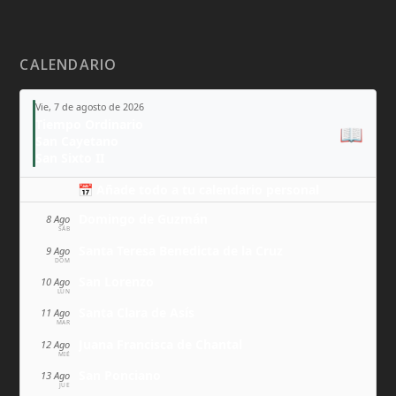
CALENDARIO
Vie, 7 de agosto de 2026
Tiempo Ordinario
📖
San Cayetano
San Sixto II
📅 Añade todo a tu calendario personal
Domingo de Guzmán
8 Ago
SÁB
Santa Teresa Benedicta de la Cruz
9 Ago
DOM
San Lorenzo
10 Ago
LUN
Santa Clara de Asís
11 Ago
MAR
Juana Francisca de Chantal
12 Ago
MIÉ
San Ponciano
13 Ago
JUE