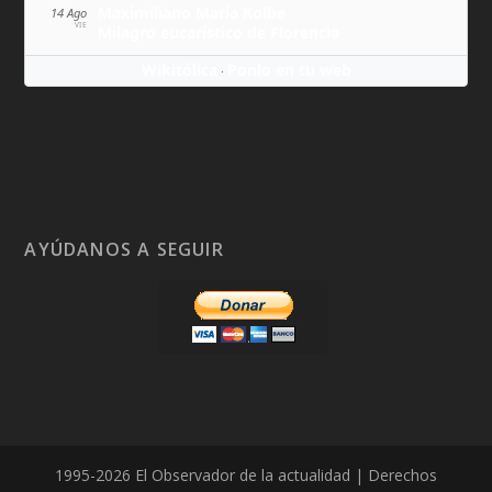
Maximiliano María Kolbe
14 Ago
VIE
Milagro eucarístico de Florencia
Wikitólica
Ponlo en tu web
·
AYÚDANOS A SEGUIR
1995-2026 El Observador de la actualidad | Derechos