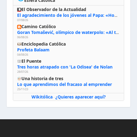
Esfera Católica
El Observador de la Actualidad
El agradecimiento de los jóvenes al Papa: «Hoy nos sentimos Iglesia»
07/08/26
Camino Católico
Goran Tomašević, olímpico de waterpolo: «Al terminar el Camino de Santiago entregué mi vida a Cristo; hablé con Dios y le dije: ‘Estoy listo; estoy a tu servicio. Puedo llevar lo que sea necesario para ti’»
06/08/26
Enciclopedia Católica
Profeta Balaam
04/08/26
El Puente
Tres horas atrapado con 'La Odisea' de Nolan
28/07/26
Una historia de tres
Lo que aprendimos del fracaso al emprender
25/11/23
Wikitólica
¿Quieres aparecer aquí?
·