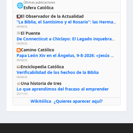
Últimas publicaciones
🌐
Esfera Católica
El Observador de la Actualidad
“La Biblia, el Santísimo y el Rosario”: las Hermanas de Belén, evacuadas por el incendio de Huelva, España
09/08/26
El Puente
De Connecticut a Chiclayo: El Legado inquebrantable de Monseñor Juan Tomis Stack
09/08/26
Camino Católico
Papa León Xiv en el Ángelus, 9-8-2026: «Jesús no nos abandona y si lo acogemos con humildad con la oración, los sacramentos y la escucha de su Palabra, en Él encontraremos paz, luz y fuerza para nuestro camino»
09/08/26
Enciclopedia Católica
Verificabilidad de los hechos de la Biblia
08/08/26
Una historia de tres
Lo que aprendimos del fracaso al emprender
25/11/23
Wikitólica
¿Quieres aparecer aquí?
·