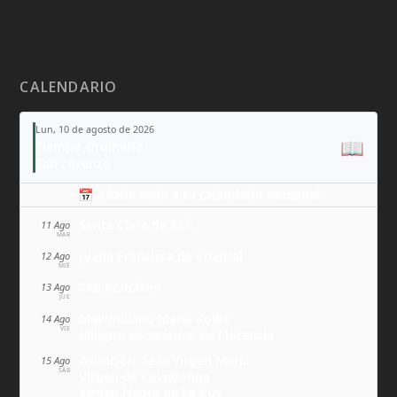
CALENDARIO
Lun, 10 de agosto de 2026
📖
Tiempo Ordinario
San Lorenzo
📅 Añade todo a tu calendario personal
Santa Clara de Asís
11 Ago
MAR
Juana Francisca de Chantal
12 Ago
MIÉ
San Ponciano
13 Ago
JUE
Maximiliano María Kolbe
14 Ago
VIE
Milagro eucarístico de Florencia
Asunción de la Virgen María
15 Ago
SÁB
Virgen de Covadonga
Virgen Negra de Le Puy