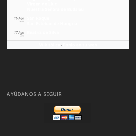
Virgen de Lluc
Nuestra Señora de Budslau
San Roque
16 Ago
DOM
San Esteban de Hungría
Beatriz de Silva
17 Ago
LUN
Wikitólica
Ponlo en tu web
·
AYÚDANOS A SEGUIR