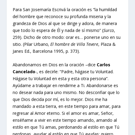
Para San Josemaría Escrivá la oración es “la humildad
del hombre que reconoce su profunda miseria y la
grandeza de Dios al que se dirige y adora, de manera
que todo lo espera de Él y nada de sí mismo” (
Surco
,
259). Dicho de otro modo: orar es… ponerse uno en su
sitio. (Pilar Urbano
, El hombre de Villa Tevere
, Plaza &
Janes Ed., Barcelona 1995, p. 373).
Abandonarnos en Dios en la oración –dice
Carlos
Cancelado
-, es decirle: “Padre, hágase tu Voluntad.
Hágase tu Voluntad en esta y esta otra persona”.
Ayúdame a trabajar en rendirme a Ti. Abandonarse es
no desear nada para uno mismo. No desconfiar que lo
que Dios decida por mí, es lo mejor. Dios me ha
mandado a esta tierra, en este tiempo para amar, para
regresar al Amor eterno. Si el amor es amar, Señor,
enséñame a vivir en este tiempo amando, amando al
estilo en que Tú amas, perdonando al estilo en que Tú
perdonas, ayudar al estilo en que Tú ayudas; quiero