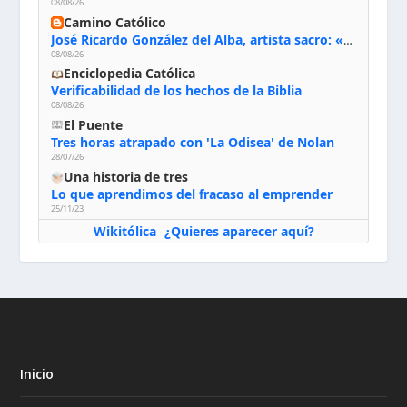
08/08/26
Camino Católico
José Ricardo González del Alba, artista sacro: «Yo oro, hablo con Dios, le pido al Espíritu Santo su inspiración y siempre pinto rezando el rosario para que sea Él quien actúe a través de mis manos»
08/08/26
Enciclopedia Católica
Verificabilidad de los hechos de la Biblia
08/08/26
El Puente
Tres horas atrapado con 'La Odisea' de Nolan
28/07/26
Una historia de tres
Lo que aprendimos del fracaso al emprender
25/11/23
Wikitólica
¿Quieres aparecer aquí?
·
Inicio