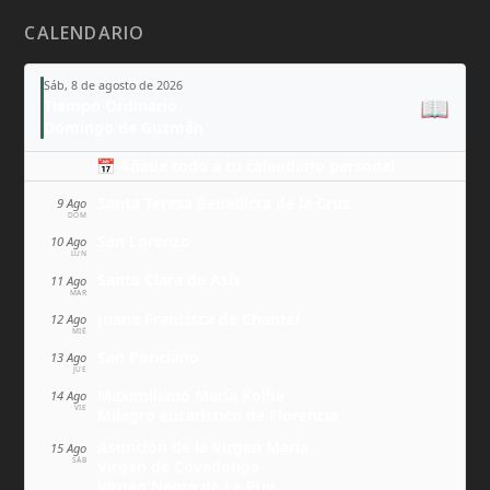
CALENDARIO
Sáb, 8 de agosto de 2026
📖
Tiempo Ordinario
Domingo de Guzmán
📅 Añade todo a tu calendario personal
Santa Teresa Benedicta de la Cruz
9 Ago
DOM
San Lorenzo
10 Ago
LUN
Santa Clara de Asís
11 Ago
MAR
Juana Francisca de Chantal
12 Ago
MIÉ
San Ponciano
13 Ago
JUE
Maximiliano María Kolbe
14 Ago
VIE
Milagro eucarístico de Florencia
Asunción de la Virgen María
15 Ago
SÁB
Virgen de Covadonga
Virgen Negra de Le Puy