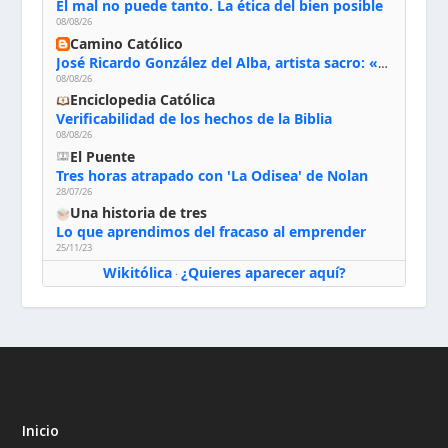
El mal no puede tanto. La ética del bien posible
08/08/26
Camino Católico
José Ricardo González del Alba, artista sacro: «Yo oro, hablo con Dios, le pido al Espíritu Santo su inspiración y siempre pinto rezando el rosario para que sea Él quien actúe a través de mis manos»
08/08/26
Enciclopedia Católica
Verificabilidad de los hechos de la Biblia
08/08/26
El Puente
Tres horas atrapado con 'La Odisea' de Nolan
28/07/26
Una historia de tres
Lo que aprendimos del fracaso al emprender
25/11/23
Wikitólica
¿Quieres aparecer aquí?
·
Inicio