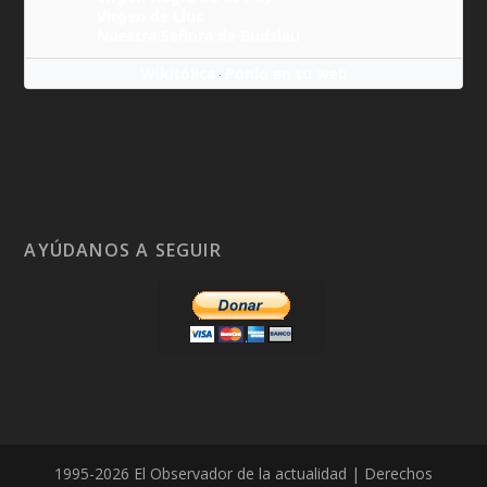
Virgen de Lluc
Nuestra Señora de Budslau
Wikitólica
Ponlo en tu web
·
AYÚDANOS A SEGUIR
1995-2026 El Observador de la actualidad | Derechos