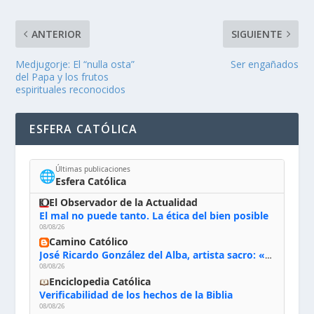
ANTERIOR
SIGUIENTE
Medjugorje: El “nulla osta”
Ser engañados
del Papa y los frutos
espirituales reconocidos
ESFERA CATÓLICA
Últimas publicaciones
🌐
Esfera Católica
El Observador de la Actualidad
El mal no puede tanto. La ética del bien posible
08/08/26
Camino Católico
José Ricardo González del Alba, artista sacro: «Yo oro, hablo con Dios, le pido al Espíritu Santo su inspiración y siempre pinto rezando el rosario para que sea Él quien actúe a través de mis manos»
08/08/26
Enciclopedia Católica
Verificabilidad de los hechos de la Biblia
08/08/26