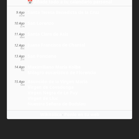
📅 Añade todo a tu calendario personal
Santa Teresa Benedicta de la Cruz
9 Ago
DOM
San Lorenzo
10 Ago
LUN
Santa Clara de Asís
11 Ago
MAR
Juana Francisca de Chantal
12 Ago
MIÉ
San Ponciano
13 Ago
JUE
Maximiliano María Kolbe
14 Ago
VIE
Milagro eucarístico de Florencia
Asunción de la Virgen María
15 Ago
SÁB
Virgen de Covadonga
Virgen Negra de Le Puy
Virgen de Lluc
Nuestra Señora de Budslau
Wikitólica
Ponlo en tu web
·