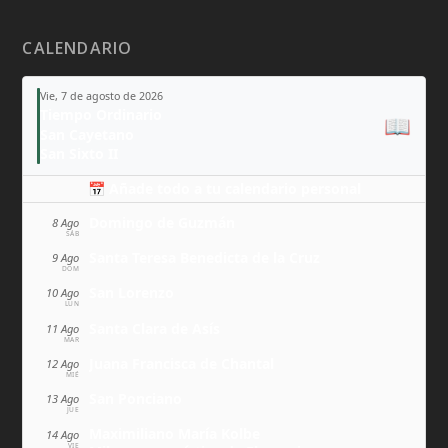
CALENDARIO
Vie, 7 de agosto de 2026
Tiempo Ordinario
📖
San Cayetano
San Sixto II
📅 Añade todo a tu calendario personal
Domingo de Guzmán
8 Ago
SÁB
Santa Teresa Benedicta de la Cruz
9 Ago
DOM
San Lorenzo
10 Ago
LUN
Santa Clara de Asís
11 Ago
MAR
Juana Francisca de Chantal
12 Ago
MIÉ
San Ponciano
13 Ago
JUE
Maximiliano María Kolbe
14 Ago
VIE