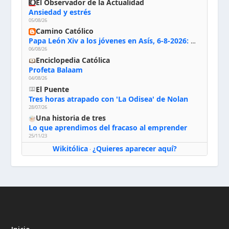
El Observador de la Actualidad
Ansiedad y estrés
05/08/26
Camino Católico
Papa León Xiv a los jóvenes en Asís, 6-8-2026: «De san Francisco aprendan la radicalidad evangélica: no los vuelve ciegos ni violentos, sino sensibles, atentos, siempre en el seguimiento de Jesús, humildes y acogiendo a todos»
06/08/26
Enciclopedia Católica
Profeta Balaam
04/08/26
El Puente
Tres horas atrapado con 'La Odisea' de Nolan
28/07/26
Una historia de tres
Lo que aprendimos del fracaso al emprender
25/11/23
Wikitólica
¿Quieres aparecer aquí?
·