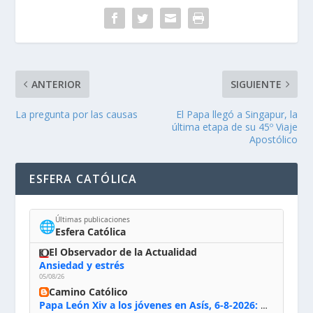
ANTERIOR
SIGUIENTE
La pregunta por las causas
El Papa llegó a Singapur, la
última etapa de su 45º Viaje
Apostólico
ESFERA CATÓLICA
Últimas publicaciones
🌐
Esfera Católica
El Observador de la Actualidad
Ansiedad y estrés
05/08/26
Camino Católico
Papa León Xiv a los jóvenes en Asís, 6-8-2026: «De san Francisco aprendan la radicalidad evangélica: no los vuelve ciegos ni violentos, sino sensibles, atentos, siempre en el seguimiento de Jesús, humildes y acogiendo a todos»