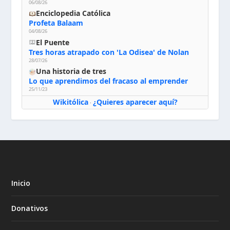
06/08/26
Enciclopedia Católica
Profeta Balaam
04/08/26
El Puente
Tres horas atrapado con 'La Odisea' de Nolan
28/07/26
Una historia de tres
Lo que aprendimos del fracaso al emprender
25/11/23
Wikitólica
¿Quieres aparecer aquí?
·
Inicio
Donativos