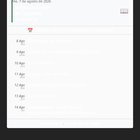
Vie, 7 de agosto de 2026
Tiempo Ordinario
📖
San Cayetano
San Sixto II
📅 Añade todo a tu calendario personal
Domingo de Guzmán
8 Ago
SÁB
Santa Teresa Benedicta de la Cruz
9 Ago
DOM
San Lorenzo
10 Ago
LUN
Santa Clara de Asís
11 Ago
MAR
Juana Francisca de Chantal
12 Ago
MIÉ
San Ponciano
13 Ago
JUE
Maximiliano María Kolbe
14 Ago
VIE
Milagro eucarístico de Florencia
Wikitólica
Ponlo en tu web
·