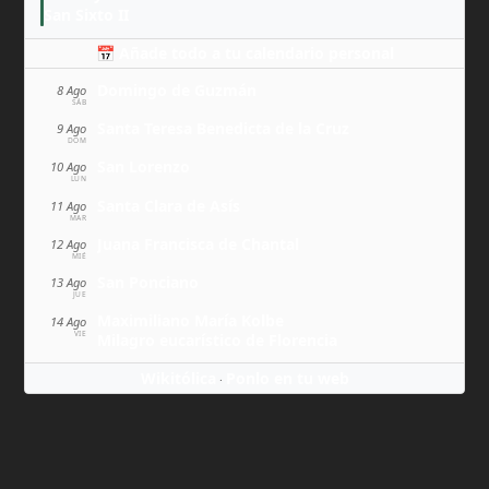
San Sixto II
📅 Añade todo a tu calendario personal
Domingo de Guzmán
8 Ago
SÁB
Santa Teresa Benedicta de la Cruz
9 Ago
DOM
San Lorenzo
10 Ago
LUN
Santa Clara de Asís
11 Ago
MAR
Juana Francisca de Chantal
12 Ago
MIÉ
San Ponciano
13 Ago
JUE
Maximiliano María Kolbe
14 Ago
VIE
Milagro eucarístico de Florencia
Wikitólica
Ponlo en tu web
·