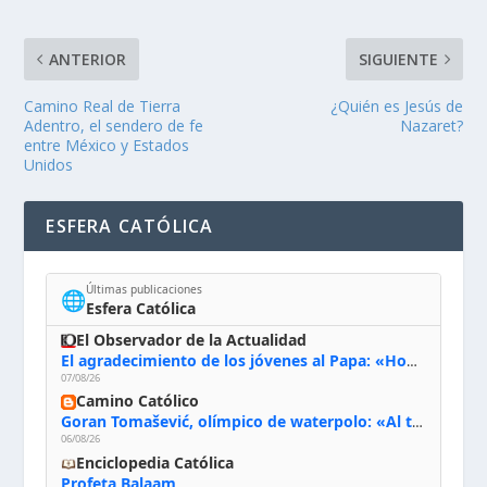
ANTERIOR
SIGUIENTE
Camino Real de Tierra
¿Quién es Jesús de
Adentro, el sendero de fe
Nazaret?
entre México y Estados
Unidos
ESFERA CATÓLICA
Últimas publicaciones
🌐
Esfera Católica
El Observador de la Actualidad
El agradecimiento de los jóvenes al Papa: «Hoy nos sentimos Iglesia»
07/08/26
Camino Católico
Goran Tomašević, olímpico de waterpolo: «Al terminar el Camino de Santiago entregué mi vida a Cristo; hablé con Dios y le dije: ‘Estoy listo; estoy a tu servicio. Puedo llevar lo que sea necesario para ti’»
06/08/26
Enciclopedia Católica
Profeta Balaam