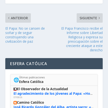
ANTERIOR
SIGUIENTE
El Papa: No se cansen de
El Papa Francisco recibe el
soñar y de seguir
Informe sobre Libertad
construyendo una
Religiosa y expresa su
civilización de paz
preocupación sobre el
creciente ataque a este
derecho
ESFERA CATÓLICA
Últimas publicaciones
🌐
Esfera Católica
El Observador de la Actualidad
El agradecimiento de los jóvenes al Papa: «Hoy nos sentimos Iglesia»
07/08/26
Camino Católico
José Ricardo González del Alba, artista sacro: «Yo oro, hablo con Dios, le pido al Espíritu Santo su inspiración y siempre pinto rezando el rosario para que sea Él quien actúe a través de mis manos»