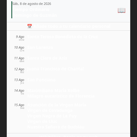
Sáb, 8 de agosto de 2026
📖
Tiempo Ordinario
Domingo de Guzmán
📅 Añade todo a tu calendario personal
Santa Teresa Benedicta de la Cruz
9 Ago
DOM
San Lorenzo
10 Ago
LUN
Santa Clara de Asís
11 Ago
MAR
Juana Francisca de Chantal
12 Ago
MIÉ
San Ponciano
13 Ago
JUE
Maximiliano María Kolbe
14 Ago
VIE
Milagro eucarístico de Florencia
Asunción de la Virgen María
15 Ago
SÁB
Virgen de Covadonga
Virgen Negra de Le Puy
Virgen de Lluc
Nuestra Señora de Budslau