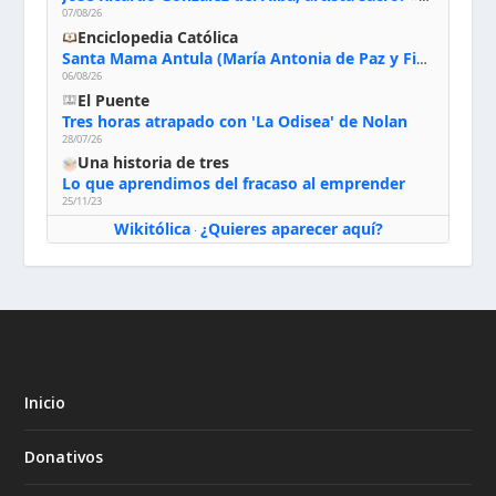
07/08/26
Enciclopedia Católica
Santa Mama Antula (María Antonia de Paz y Figueroa)
06/08/26
El Puente
Tres horas atrapado con 'La Odisea' de Nolan
28/07/26
Una historia de tres
Lo que aprendimos del fracaso al emprender
25/11/23
Wikitólica
¿Quieres aparecer aquí?
·
Inicio
Donativos