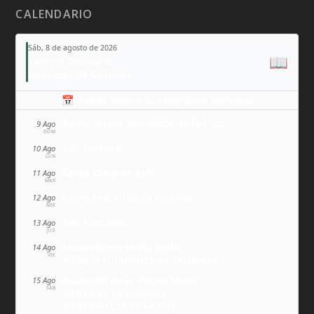
CALENDARIO
Sáb, 8 de agosto de 2026
📖
Tiempo Ordinario
Domingo de Guzmán
📅 Añade todo a tu calendario personal
Santa Teresa Benedicta de la Cruz
9 Ago
DOM
San Lorenzo
10 Ago
LUN
Santa Clara de Asís
11 Ago
MAR
Juana Francisca de Chantal
12 Ago
MIÉ
San Ponciano
13 Ago
JUE
Maximiliano María Kolbe
14 Ago
VIE
Milagro eucarístico de Florencia
Asunción de la Virgen María
15 Ago
SÁB
Virgen de Covadonga
Virgen Negra de Le Puy