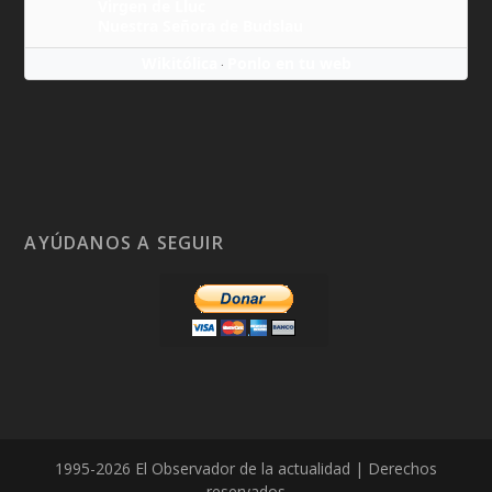
Virgen de Lluc
Nuestra Señora de Budslau
Wikitólica
Ponlo en tu web
·
AYÚDANOS A SEGUIR
1995-2026 El Observador de la actualidad | Derechos
reservados