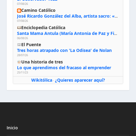
07/08/26
Camino Católico
José Ricardo González del Alba, artista sacro: «Yo oro, hablo con Dios, le pido al Espíritu Santo su inspiración y siempre pinto rezando el rosario para que sea Él quien actúe a través de mis manos»
07/08/26
Enciclopedia Católica
Santa Mama Antula (María Antonia de Paz y Figueroa)
06/08/26
El Puente
Tres horas atrapado con 'La Odisea' de Nolan
28/07/26
Una historia de tres
Lo que aprendimos del fracaso al emprender
25/11/23
Wikitólica
¿Quieres aparecer aquí?
·
Inicio