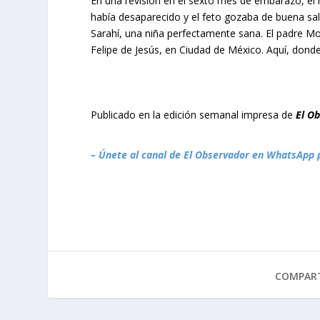
En una revisión en el sexto mes de embarazo, el
había desaparecido y el feto gozaba de buena salu
Sarahí, una niña perfectamente sana. El padre M
Felipe de Jesús, en Ciudad de México. Aquí, donde
Publicado en la edición semanal impresa de
El O
– Únete al canal de El Observador en WhatsApp 
COMPART