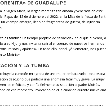
MORENITA» DE GUADALUPE
a la Virgen María, la Virgen morenita tan amada y venerada en este
el Papa, del 12 de diciembre del 2022, en la Misa de la fiesta de Sant
un «tiempo amargo, lleno de fragmentos de guerra, de injusticia
».
te es también un tiempo propicio de salvación», en el que el Señor, 
do a su Hijo, y nos invita «a salir al encuentro de nuestros hermanos
consumistas y apáticas». En todo ello, concluyó Semeraro, nos pued
beato Moisés».
CACIÓN Y LA TUMBA
e atribuye la curación milagrosa de una mujer embarazada, Rosa María
ción descubrió que padecía una anomalía fetal muy grave. La mujer
ren los médicos, y confía fielmente su situación al padre Moisés,
yendo en ese momento, invocando de él la curación durante nueve día