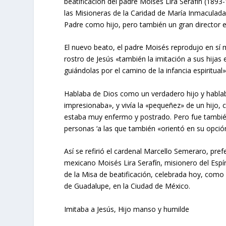
beatificación del padre Moisés Lira Serafín (1893
las Misioneras de la Caridad de María Inmaculada. 
Padre como hijo, pero también un gran director es
El nuevo beato, el padre Moisés reprodujo en sí
rostro de Jesús «también la imitación a sus hijas 
guiándolas por el camino de la infancia espiritual»
Hablaba de Dios como un verdadero hijo y habla
impresionaba», y vivía la «pequeñez» de un hijo, 
estaba muy enfermo y postrado. Pero fue también
personas ‘a las que también «orientó en su opción
Así se refirió el cardenal Marcello Semeraro, pref
mexicano Moisés Lira Serafín, misionero del Espír
de la Misa de beatificación, celebrada hoy, como
de Guadalupe, en la Ciudad de México.
Imitaba a Jesús, Hijo manso y humilde