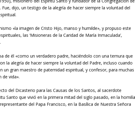
-1950), misionero del Espíritu Santo y fundador de la Congregación de
Fue, dijo, un testigo de la alegría de hacer siempre la voluntad del
piritual.
 mismo «la imagen de Cristo Hijo, manso y humilde», y propuso este
espirituales, las ‘Misioneras de la Caridad de María Inmaculada’,
.
ba de él «como un verdadero padre, haciéndolo con una ternura que
con la alegría de hacer siempre la voluntad del Padre, incluso cuando
 un gran maestro de paternidad espiritual, y confesor, para muchas
 de vida».
ecto del Dicasterio para las Causas de los Santos, al sacerdote
itu Santo que vivió en la primera mitad del siglo pasado, en la homilí
 representante del Papa Francisco, en la Basílica de Nuestra Señora