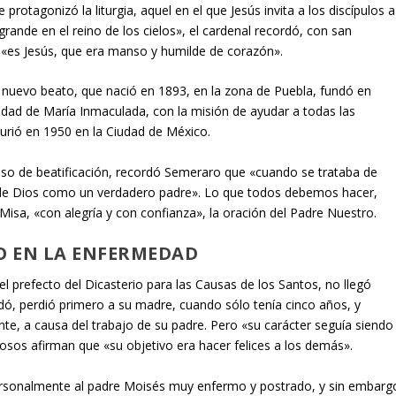
protagonizó la liturgia, aquel en el que Jesús invita a los discípulos a
ande en el reino de los cielos», el cardenal recordó, con san
«es Jesús, que era manso y humilde de corazón».
el nuevo beato, que nació en 1893, en la zona de Puebla, fundó en
idad de María Inmaculada, con la misión de ayudar a todas las
urió en 1950 en la Ciudad de México.
eso de beatificación, recordó Semeraro que «cuando se trataba de
 de Dios como un verdadero padre». Lo que todos debemos hacer,
 Misa, «con alegría y con confianza», la oración del Padre Nuestro.
O EN LA ENFERMEDAD
 el prefecto del Dicasterio para las Causas de los Santos, no llegó
dó, perdió primero a su madre, cuando sólo tenía cinco años, y
e, a causa del trabajo de su padre. Pero «su carácter seguía siendo
osos afirman que «su objetivo era hacer felices a los demás».
vi personalmente al padre Moisés muy enfermo y postrado, y sin embarg