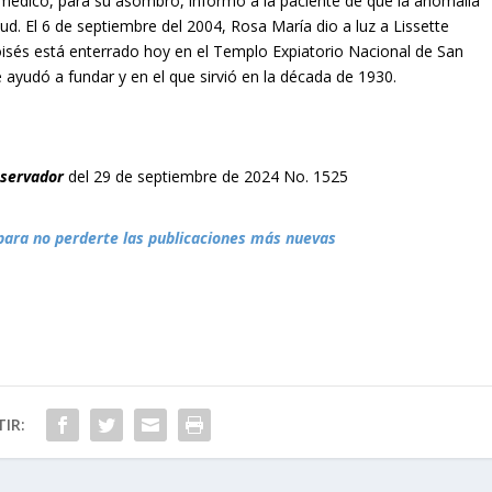
 médico, para su asombro, informó a la paciente de que la anomalía
d. El 6 de septiembre del 2004, Rosa María dio a luz a Lissette
oisés está enterrado hoy en el Templo Expiatorio Nacional de San
 ayudó a fundar y en el que sirvió en la década de 1930.
bservador
del 29 de septiembre de 2024 No. 1525
para no perderte las publicaciones más nuevas
IR: