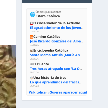
Últimas publicaciones
🌐
Esfera Católica
El Observador de la Actualidad
El agradecimiento de los jóvenes al Papa: «Hoy nos sentimos Iglesia»
07/08/26
Camino Católico
José Ricardo González del Alba, artista sacro: «Yo oro, hablo con Dios, le pido al Espíritu Santo su inspiración y siempre pinto rezando el rosario para que sea Él quien actúe a través de mis manos»
07/08/26
Enciclopedia Católica
Santa Mama Antula (María Antonia de Paz y Figueroa)
06/08/26
El Puente
Tres horas atrapado con 'La Odisea' de Nolan
28/07/26
Una historia de tres
Lo que aprendimos del fracaso al emprender
25/11/23
Wikitólica
¿Quieres aparecer aquí?
·