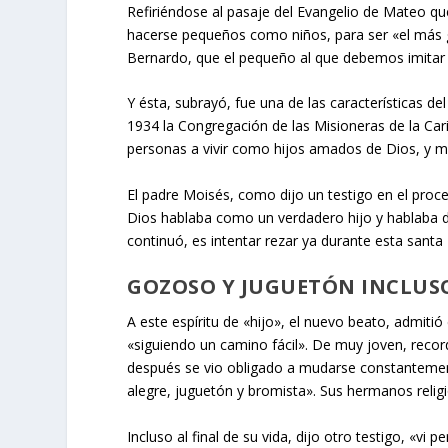
Refiriéndose al pasaje del Evangelio de Mateo que 
hacerse pequeños como niños, para ser «el más gr
Bernardo, que el pequeño al que debemos imitar 
Y ésta, subrayó, fue una de las características d
1934 la Congregación de las Misioneras de la Car
personas a vivir como hijos amados de Dios, y m
El padre Moisés, como dijo un testigo en el proc
Dios hablaba como un verdadero hijo y hablaba
continuó, es intentar rezar ya durante esta santa
GOZOSO Y JUGUETÓN INCLUS
A este espíritu de «hijo», el nuevo beato, admitió
«siguiendo un camino fácil». De muy joven, recor
después se vio obligado a mudarse constantement
alegre, juguetón y bromista». Sus hermanos religi
Incluso al final de su vida, dijo otro testigo, «