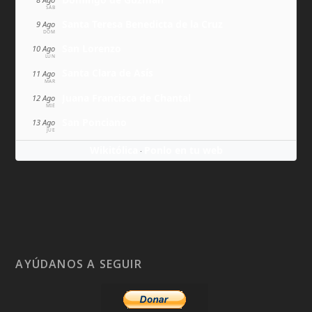
SÁB
Santa Teresa Benedicta de la Cruz
9 Ago
DOM
San Lorenzo
10 Ago
LUN
Santa Clara de Asís
11 Ago
MAR
Juana Francisca de Chantal
12 Ago
MIÉ
San Ponciano
13 Ago
JUE
Wikitólica
Ponlo en tu web
·
AYÚDANOS A SEGUIR