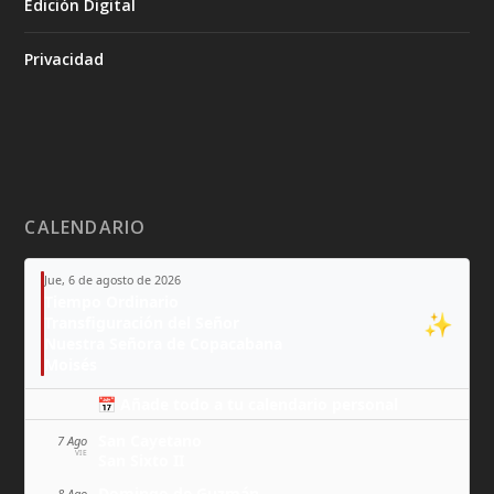
Edición Digital
Privacidad
CALENDARIO
Jue, 6 de agosto de 2026
Tiempo Ordinario
✨
Transfiguración del Señor
Nuestra Señora de Copacabana
Moisés
📅 Añade todo a tu calendario personal
San Cayetano
7 Ago
VIE
San Sixto II
Domingo de Guzmán
8 Ago