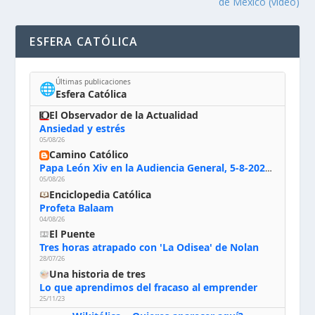
de México (video)
ESFERA CATÓLICA
Últimas publicaciones
🌐
Esfera Católica
El Observador de la Actualidad
Ansiedad y estrés
05/08/26
Camino Católico
Papa León Xiv en la Audiencia General, 5-8-2026: «Dios en el primer puesto; la oración, nuestra primera obligación; la liturgia, la primera fuente de la vida divina que se nos comunica, la primera escuela de nuestra vida espiritual»
05/08/26
Enciclopedia Católica
Profeta Balaam
04/08/26
El Puente
Tres horas atrapado con 'La Odisea' de Nolan
28/07/26
Una historia de tres
Lo que aprendimos del fracaso al emprender
25/11/23