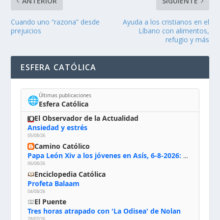
ANTERIOR
SIGUIENTE
Cuando uno “razona” desde
Ayuda a los cristianos en el
prejuicios
Líbano con alimentos,
refugio y más
ESFERA CATÓLICA
Últimas publicaciones
🌐
Esfera Católica
El Observador de la Actualidad
Ansiedad y estrés
05/08/26
Camino Católico
Papa León Xiv a los jóvenes en Asís, 6-8-2026: «De san Francisco aprendan la radicalidad evangélica: no los vuelve ciegos ni violentos, sino sensibles, atentos, siempre en el seguimiento de Jesús, humildes y acogiendo a todos»
06/08/26
Enciclopedia Católica
Profeta Balaam
04/08/26
El Puente
Tres horas atrapado con 'La Odisea' de Nolan
28/07/26