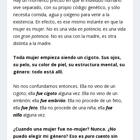
Hay un momento preciso en que el individuo humano
vive separado, con su propio código genético, y sólo
necesita comida, agua y oxígeno para venir a la
existencia. En efecto, es ese mismo instante en que la
mujer es mujer. No es una vida
en potencia,
es una vida
con gran potencia
. No es una con la madre, es otra
distinta a la madre.
Toda mujer empieza siendo un cigoto. Sus ojos,
su pelo, su color de piel, su estructura mental, su
género: todo está allí.
No nos confundamos entonces. Ella no vino de un
cigoto; ella
fue cigoto
alguna vez. Ella no vino de un
embrión; ella
fue embrión
. Ella no procede de un feto,
ella
fue feto
. Ella no procede de una niña; ella
fue
niña
alguna vez.
¿Cuando una mujer fue no-mujer? Nunca. ¿No
puedo elegir mi género? Eso es
puro cuento
sin