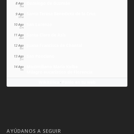
Domingo de Guzmán
8 Ago
SÁB
Santa Teresa Benedicta de la Cruz
9 Ago
DOM
San Lorenzo
10 Ago
LUN
Santa Clara de Asís
11 Ago
MAR
Juana Francisca de Chantal
12 Ago
MIÉ
San Ponciano
13 Ago
JUE
Maximiliano María Kolbe
14 Ago
VIE
Milagro eucarístico de Florencia
Wikitólica
Ponlo en tu web
·
AYÚDANOS A SEGUIR