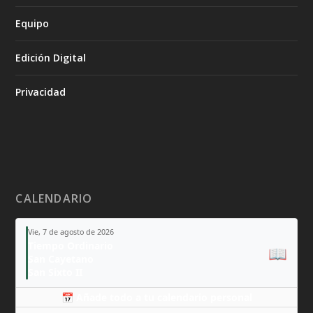
Equipo
Edición Digital
Privacidad
CALENDARIO
Vie, 7 de agosto de 2026
Tiempo Ordinario
📖
San Cayetano
San Sixto II
📅 Añade todo a tu calendario personal