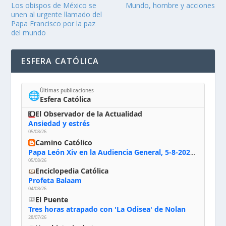
Los obispos de México se
Mundo, hombre y acciones
unen al urgente llamado del
Papa Francisco por la paz
del mundo
ESFERA CATÓLICA
Últimas publicaciones
🌐
Esfera Católica
El Observador de la Actualidad
Ansiedad y estrés
05/08/26
Camino Católico
Papa León Xiv en la Audiencia General, 5-8-2026: «Dios en el primer puesto; la oración, nuestra primera obligación; la liturgia, la primera fuente de la vida divina que se nos comunica, la primera escuela de nuestra vida espiritual»
05/08/26
Enciclopedia Católica
Profeta Balaam
04/08/26
El Puente
Tres horas atrapado con 'La Odisea' de Nolan
28/07/26