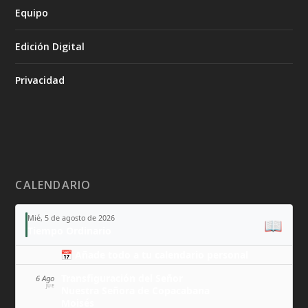
Equipo
Edición Digital
Privacidad
CALENDARIO
Mié, 5 de agosto de 2026
📖
Tiempo Ordinario
📅 Añade todo a tu calendario personal
Transfiguración del Señor
6 Ago
JUE
Nuestra Señora de Copacabana
Moisés