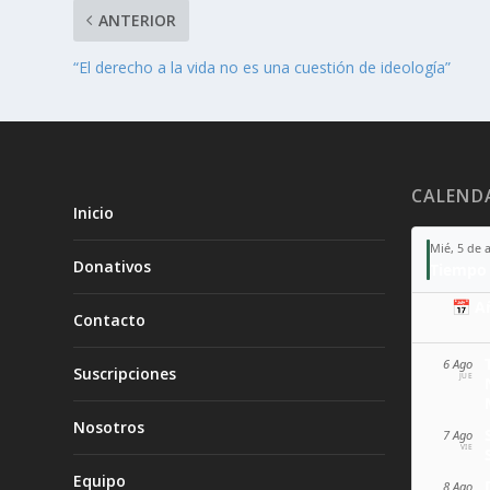
ANTERIOR
“El derecho a la vida no es una cuestión de ideología”
CALEND
Inicio
Mié, 5 de 
Donativos
Tiempo 
📅 A
Contacto
6 Ago
Suscripciones
JUE
Nosotros
7 Ago
VIE
Equipo
8 Ago