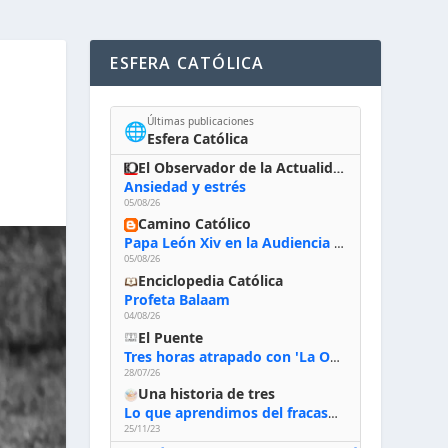
ESFERA CATÓLICA
Últimas publicaciones
🌐
Esfera Católica
El Observador de la Actualidad
Ansiedad y estrés
05/08/26
Camino Católico
Papa León Xiv en la Audiencia General, 5-8-2026: «Dios en el primer puesto; la oración, nuestra primera obligación; la liturgia, la primera fuente de la vida divina que se nos comunica, la primera escuela de nuestra vida espiritual»
05/08/26
Enciclopedia Católica
Profeta Balaam
04/08/26
El Puente
Tres horas atrapado con 'La Odisea' de Nolan
28/07/26
Una historia de tres
Lo que aprendimos del fracaso al emprender
25/11/23