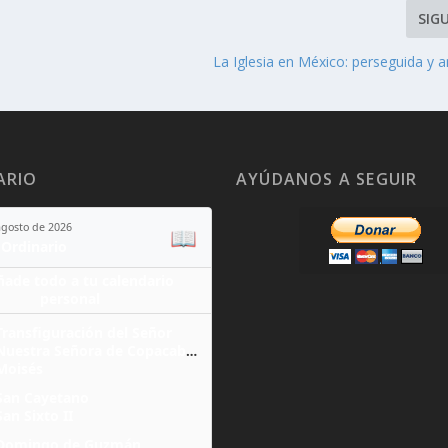
SIG
La Iglesia en México: perseguida y
ARIO
AYÚDANOS A SEGUIR
agosto de 2026
📖
Ordinario
ñade todo a tu calendario
personal
Transfiguración del Señor
Nuestra Señora de Copacabana
Moisés
San Cayetano
San Sixto II
Domingo de Guzmán