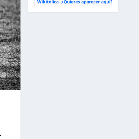
Wikitólica
¿Quieres aparecer aquí?
·
s