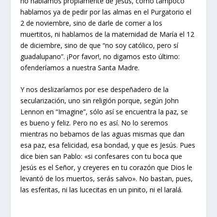
no hablamos propiamente de Jesús, como tampoco
hablamos ya de pedir por las almas en el Purgatorio el
2 de noviembre, sino de darle de comer a los
muertitos, ni hablamos de la maternidad de María el 12
de diciembre, sino de que “no soy católico, pero sí
guadalupano”. ¡Por favor!, no digamos esto último:
ofenderíamos a nuestra Santa Madre.
Y nos deslizaríamos por ese despeñadero de la
secularización, uno sin religión porque, según John
Lennon en “Imagine”, sólo así se encuentra la paz, se
es bueno y feliz. Pero no es así. No lo seremos
mientras no bebamos de las aguas mismas que dan
esa paz, esa felicidad, esa bondad, y que es Jesús. Pues
dice bien san Pablo: «si confesares con tu boca que
Jesús es el Señor, y creyeres en tu corazón que Dios le
levantó de los muertos, serás salvo». No bastan, pues,
las esferitas, ni las lucecitas en un pinito, ni el laralá.