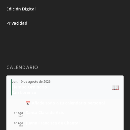
Edición Digital
Privacidad
CALENDARIO
Lun, 10 de agosto de 2026
📖
Tiempo Ordinario
San Lorenzo
📅 Añade todo a tu calendario personal
Santa Clara de Asís
11 Ago
MAR
Juana Francisca de Chantal
12 Ago
MIÉ