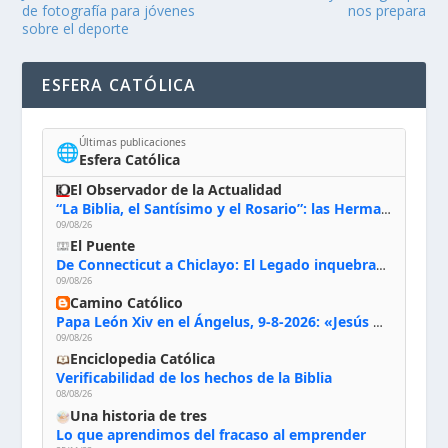
de fotografía para jóvenes
nos prepara
sobre el deporte
ESFERA CATÓLICA
Últimas publicaciones
🌐
Esfera Católica
El Observador de la Actualidad
“La Biblia, el Santísimo y el Rosario”: las Hermanas de Belén, evacuadas por el incendio de Huelva, España
09/08/26
El Puente
De Connecticut a Chiclayo: El Legado inquebrantable de Monseñor Juan Tomis Stack
09/08/26
Camino Católico
Papa León Xiv en el Ángelus, 9-8-2026: «Jesús no nos abandona y si lo acogemos con humildad con la oración, los sacramentos y la escucha de su Palabra, en Él encontraremos paz, luz y fuerza para nuestro camino»
09/08/26
Enciclopedia Católica
Verificabilidad de los hechos de la Biblia
08/08/26
Una historia de tres
Lo que aprendimos del fracaso al emprender