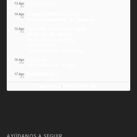
San Ponciano
13 Ago
JUE
Maximiliano María Kolbe
14 Ago
VIE
Milagro eucarístico de Florencia
Asunción de la Virgen María
15 Ago
SÁB
Virgen de Covadonga
Virgen Negra de Le Puy
Virgen de Lluc
Nuestra Señora de Budslau
San Roque
16 Ago
DOM
San Esteban de Hungría
Beatriz de Silva
17 Ago
LUN
Wikitólica
Ponlo en tu web
·
AYÚDANOS A SEGUIR