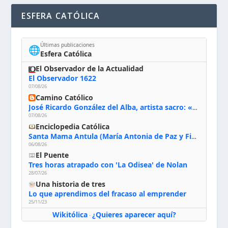
ESFERA CATÓLICA
Últimas publicaciones
🌐
Esfera Católica
El Observador de la Actualidad
El Observador 1622
07/08/26
Camino Católico
José Ricardo González del Alba, artista sacro: «Yo oro, hablo con Dios, le pido al Espíritu Santo su inspiración y siempre pinto rezando el rosario para que sea Él quien actúe a través de mis manos»
07/08/26
Enciclopedia Católica
Santa Mama Antula (María Antonia de Paz y Figueroa)
06/08/26
El Puente
Tres horas atrapado con 'La Odisea' de Nolan
28/07/26
Una historia de tres
Lo que aprendimos del fracaso al emprender
25/11/23
Wikitólica
¿Quieres aparecer aquí?
·