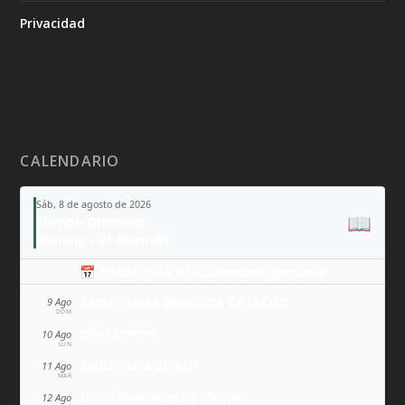
Privacidad
CALENDARIO
Sáb, 8 de agosto de 2026
📖
Tiempo Ordinario
Domingo de Guzmán
📅 Añade todo a tu calendario personal
Santa Teresa Benedicta de la Cruz
9 Ago
DOM
San Lorenzo
10 Ago
LUN
Santa Clara de Asís
11 Ago
MAR
Juana Francisca de Chantal
12 Ago