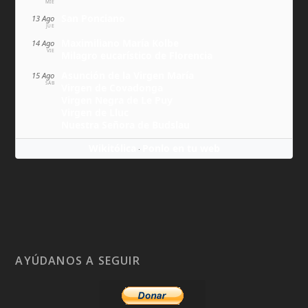
MIÉ
San Ponciano
13 Ago
JUE
Maximiliano María Kolbe
14 Ago
VIE
Milagro eucarístico de Florencia
Asunción de la Virgen María
15 Ago
SÁB
Virgen de Covadonga
Virgen Negra de Le Puy
Virgen de Lluc
Nuestra Señora de Budslau
Wikitólica
Ponlo en tu web
·
AYÚDANOS A SEGUIR