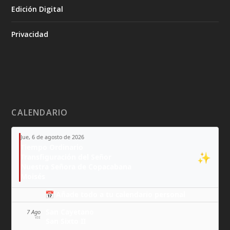
Edición Digital
Privacidad
CALENDARIO
Jue, 6 de agosto de 2026
Tiempo Ordinario
✨
Transfiguración del Señor
Nuestra Señora de Copacabana
Moisés
📅 Añade todo a tu calendario personal
San Cayetano
7 Ago
VIE
San Sixto II