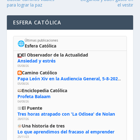
para lograr la paz
el vestir
ESFERA CATÓLICA
Últimas publicaciones
🌐
Esfera Católica
El Observador de la Actualidad
Ansiedad y estrés
05/08/26
Camino Católico
Papa León Xiv en la Audiencia General, 5-8-2026: «Dios en el primer puesto; la oración, nuestra primera obligación; la liturgia, la primera fuente de la vida divina que se nos comunica, la primera escuela de nuestra vida espiritual»
05/08/26
Enciclopedia Católica
Profeta Balaam
04/08/26
El Puente
Tres horas atrapado con 'La Odisea' de Nolan
28/07/26
Una historia de tres
Lo que aprendimos del fracaso al emprender
25/11/23