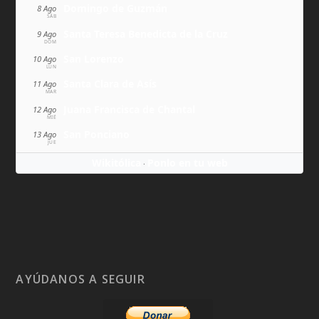
Domingo de Guzmán
8 Ago
SÁB
Santa Teresa Benedicta de la Cruz
9 Ago
DOM
San Lorenzo
10 Ago
LUN
Santa Clara de Asís
11 Ago
MAR
Juana Francisca de Chantal
12 Ago
MIÉ
San Ponciano
13 Ago
JUE
Wikitólica
Ponlo en tu web
·
AYÚDANOS A SEGUIR