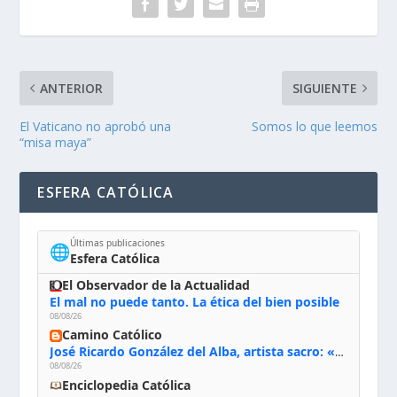
ANTERIOR
SIGUIENTE
El Vaticano no aprobó una
Somos lo que leemos
“misa maya”
ESFERA CATÓLICA
Últimas publicaciones
🌐
Esfera Católica
El Observador de la Actualidad
El mal no puede tanto. La ética del bien posible
08/08/26
Camino Católico
José Ricardo González del Alba, artista sacro: «Yo oro, hablo con Dios, le pido al Espíritu Santo su inspiración y siempre pinto rezando el rosario para que sea Él quien actúe a través de mis manos»
08/08/26
Enciclopedia Católica