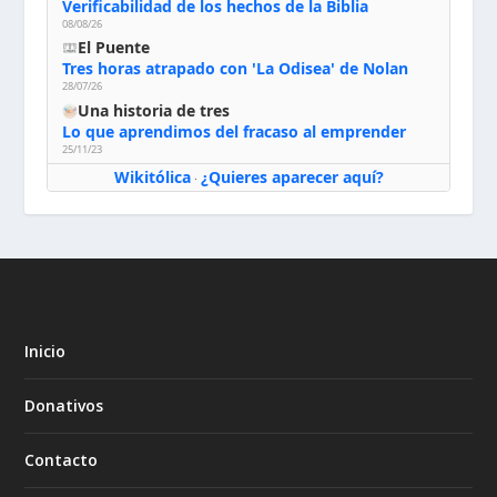
Verificabilidad de los hechos de la Biblia
08/08/26
El Puente
Tres horas atrapado con 'La Odisea' de Nolan
28/07/26
Una historia de tres
Lo que aprendimos del fracaso al emprender
25/11/23
Wikitólica
¿Quieres aparecer aquí?
·
Inicio
Donativos
Contacto