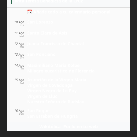
Santa Teresa Benedicta de la Cruz
📅 Añade todo a tu calendario personal
San Lorenzo
10 Ago
LUN
Santa Clara de Asís
11 Ago
MAR
Juana Francisca de Chantal
12 Ago
MIÉ
San Ponciano
13 Ago
JUE
Maximiliano María Kolbe
14 Ago
VIE
Milagro eucarístico de Florencia
Asunción de la Virgen María
15 Ago
SÁB
Virgen de Covadonga
Virgen Negra de Le Puy
Virgen de Lluc
Nuestra Señora de Budslau
San Roque
16 Ago
DOM
San Esteban de Hungría
Wikitólica
Ponlo en tu web
·