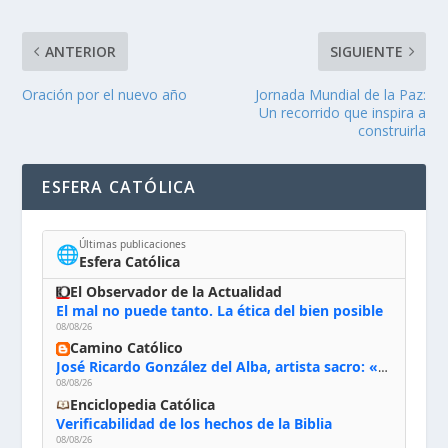
ANTERIOR
SIGUIENTE
Oración por el nuevo año
Jornada Mundial de la Paz:
Un recorrido que inspira a
construirla
ESFERA CATÓLICA
Últimas publicaciones
🌐
Esfera Católica
El Observador de la Actualidad
El mal no puede tanto. La ética del bien posible
08/08/26
Camino Católico
José Ricardo González del Alba, artista sacro: «Yo oro, hablo con Dios, le pido al Espíritu Santo su inspiración y siempre pinto rezando el rosario para que sea Él quien actúe a través de mis manos»
08/08/26
Enciclopedia Católica
Verificabilidad de los hechos de la Biblia
08/08/26