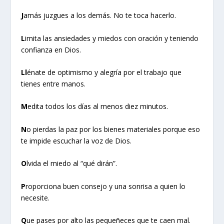
J
amás juzgues a los demás. No te toca hacerlo.
L
imita las ansiedades y miedos con oración y teniendo
confianza en Dios.
Ll
énate de optimismo y alegría por el trabajo que
tienes entre manos.
M
edita todos los días al menos diez minutos.
N
o pierdas la paz por los bienes materiales porque eso
te impide escuchar la voz de Dios.
O
lvida el miedo al “qué dirán”.
P
roporciona buen consejo y una sonrisa a quien lo
necesite.
Q
ue pases por alto las pequeñeces que te caen mal.