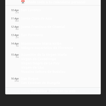
📅 Añade todo a tu calendario personal
San Lorenzo
10 Ago
LUN
Santa Clara de Asís
11 Ago
MAR
Juana Francisca de Chantal
12 Ago
MIÉ
San Ponciano
13 Ago
JUE
Maximiliano María Kolbe
14 Ago
VIE
Milagro eucarístico de Florencia
Asunción de la Virgen María
15 Ago
SÁB
Virgen de Covadonga
Virgen Negra de Le Puy
Virgen de Lluc
Nuestra Señora de Budslau
San Roque
16 Ago
DOM
San Esteban de Hungría
Wikitólica
Ponlo en tu web
·