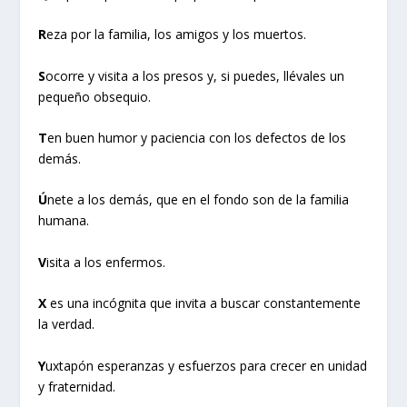
R
eza por la familia, los amigos y los muertos.
S
ocorre y visita a los presos y, si puedes, llévales un
pequeño obsequio.
T
en buen humor y paciencia con los defectos de los
demás.
Ú
nete a los demás, que en el fondo son de la familia
humana.
V
isita a los enfermos.
X
es una incógnita que invita a buscar constantemente
la verdad.
Y
uxtapón esperanzas y esfuerzos para crecer en unidad
y fraternidad.