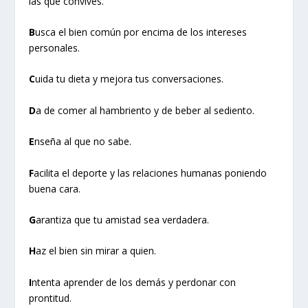
las que convives.
B
usca el bien común por encima de los intereses
personales.
C
uida tu dieta y mejora tus conversaciones.
D
a de comer al hambriento y de beber al sediento.
E
nseña al que no sabe.
F
acilita el deporte y las relaciones humanas poniendo
buena cara.
G
arantiza que tu amistad sea verdadera.
H
az el bien sin mirar a quien.
I
ntenta aprender de los demás y perdonar con
prontitud.