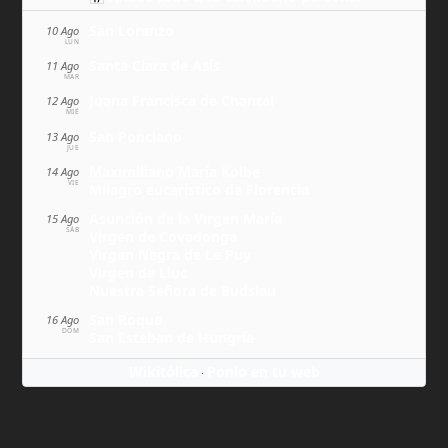
San Lorenzo
10 Ago
LUN
Santa Clara de Asís
11 Ago
MAR
Juana Francisca de Chantal
12 Ago
MIÉ
San Ponciano
13 Ago
JUE
Maximiliano María Kolbe
14 Ago
VIE
Milagro eucarístico de Florencia
Asunción de la Virgen María
15 Ago
SÁB
Virgen de Covadonga
Virgen Negra de Le Puy
Virgen de Lluc
Nuestra Señora de Budslau
San Roque
16 Ago
DOM
San Esteban de Hungría
Wikitólica
Ponlo en tu web
·