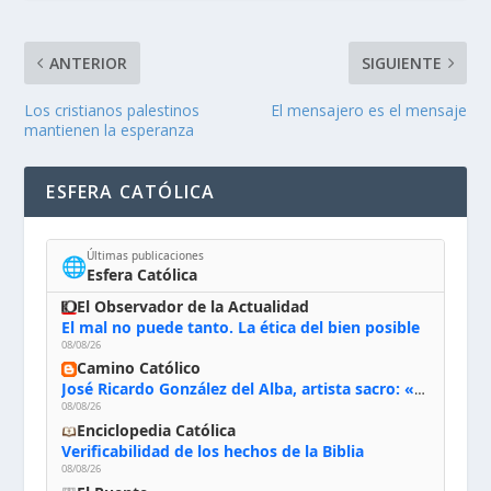
ANTERIOR
SIGUIENTE
Los cristianos palestinos
El mensajero es el mensaje
mantienen la esperanza
ESFERA CATÓLICA
Últimas publicaciones
🌐
Esfera Católica
El Observador de la Actualidad
El mal no puede tanto. La ética del bien posible
08/08/26
Camino Católico
José Ricardo González del Alba, artista sacro: «Yo oro, hablo con Dios, le pido al Espíritu Santo su inspiración y siempre pinto rezando el rosario para que sea Él quien actúe a través de mis manos»
08/08/26
Enciclopedia Católica
Verificabilidad de los hechos de la Biblia
08/08/26