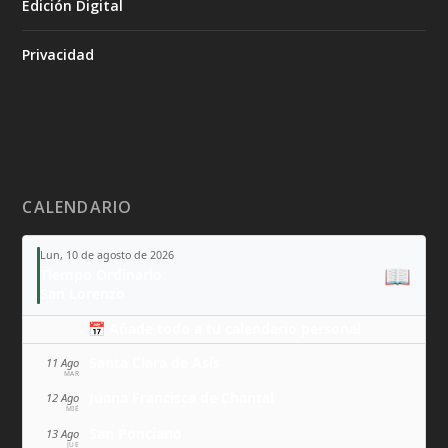
Edición Digital
Privacidad
CALENDARIO
Lun, 10 de agosto de 2026
📖
Tiempo Ordinario
San Lorenzo
📅 Añade todo a tu calendario personal
Santa Clara de Asís
11 Ago
MAR
Juana Francisca de Chantal
12 Ago
MIÉ
San Ponciano
13 Ago
JUE