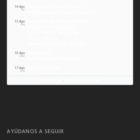
Maximiliano María Kolbe
14 Ago
VIE
Milagro eucarístico de Florencia
Asunción de la Virgen María
15 Ago
SÁB
Virgen de Covadonga
Virgen Negra de Le Puy
Virgen de Lluc
Nuestra Señora de Budslau
San Roque
16 Ago
DOM
San Esteban de Hungría
Beatriz de Silva
17 Ago
LUN
Wikitólica
Ponlo en tu web
·
AYÚDANOS A SEGUIR