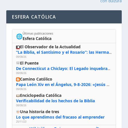
con dulzura
ESFERA CATÓLICA
Últimas publicaciones
🌐
Esfera Católica
El Observador de la Actualidad
“La Biblia, el Santísimo y el Rosario”: las Hermanas de Belén, evacuadas por el incendio de Huelva, España
09/08/26
El Puente
De Connecticut a Chiclayo: El Legado inquebrantable de Monseñor Juan Tomis Stack
09/08/26
Camino Católico
Papa León Xiv en el Ángelus, 9-8-2026: «Jesús no nos abandona y si lo acogemos con humildad con la oración, los sacramentos y la escucha de su Palabra, en Él encontraremos paz, luz y fuerza para nuestro camino»
09/08/26
Enciclopedia Católica
Verificabilidad de los hechos de la Biblia
08/08/26
Una historia de tres
Lo que aprendimos del fracaso al emprender
25/11/23