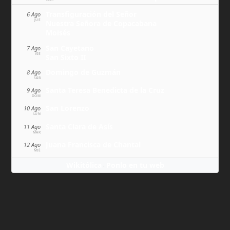
Transfiguración del Señor
6 Ago
JUE
Nuestra Señora de Copacabana
Moisés
San Cayetano
7 Ago
VIE
San Sixto II
Domingo de Guzmán
8 Ago
SÁB
Santa Teresa Benedicta de la Cruz
9 Ago
DOM
San Lorenzo
10 Ago
LUN
Santa Clara de Asís
11 Ago
MAR
Juana Francisca de Chantal
12 Ago
MIÉ
Wikitólica
Ponlo en tu web
·