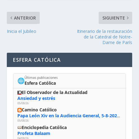
ANTERIOR
SIGUIENTE
Inicia el Jubileo
Itinerario de la restauración
de la Catedral de Notre-
Dame de París
ESFERA CATÓLICA
Últimas publicaciones
🌐
Esfera Católica
El Observador de la Actualidad
Ansiedad y estrés
05/08/26
Camino Católico
Papa León Xiv en la Audiencia General, 5-8-2026: «Dios en el primer puesto; la oración, nuestra primera obligación; la liturgia, la primera fuente de la vida divina que se nos comunica, la primera escuela de nuestra vida espiritual»
05/08/26
Enciclopedia Católica
Profeta Balaam
04/08/26