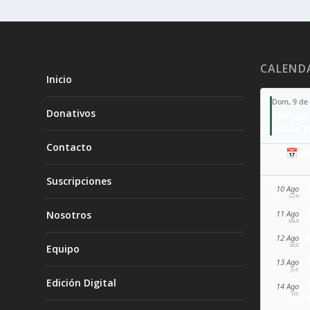
CALEND
Inicio
Dom, 9 de
Donativos
Tiempo 
Contacto
📅 A
Suscripciones
10 Ago
LUN
11 Ago
Nosotros
MAR
12 Ago
MIÉ
Equipo
13 Ago
JUE
Edición Digital
14 Ago
VIE