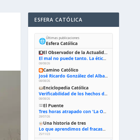
ESFERA CATÓLICA
Últimas publicaciones
🌐
Esfera Católica
El Observador de la Actualidad
El mal no puede tanto. La ética del bien posible
08/08/26
Camino Católico
José Ricardo González del Alba, artista sacro: «Yo oro, hablo con Dios, le pido al Espíritu Santo su inspiración y siempre pinto rezando el rosario para que sea Él quien actúe a través de mis manos»
08/08/26
Enciclopedia Católica
Verificabilidad de los hechos de la Biblia
08/08/26
El Puente
Tres horas atrapado con 'La Odisea' de Nolan
28/07/26
Una historia de tres
Lo que aprendimos del fracaso al emprender
25/11/23