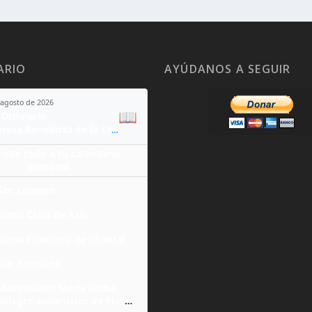
ARIO
AYÚDANOS A SEGUIR
 agosto de 2026
📖
Ordinario
Santa Teresa Benedicta de la Cruz
ñade todo a tu calendario
personal
San Lorenzo
Santa Clara de Asís
Juana Francisca de Chantal
San Ponciano
Maximiliano María Kolbe
Milagro eucarístico de Florencia