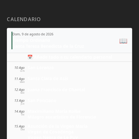
CALENDARIO
Dom, 9 de agosto de 2026
📖
Tiempo Ordinario
Santa Teresa Benedicta de la Cruz
📅 Añade todo a tu calendario personal
San Lorenzo
10 Ago
LUN
Santa Clara de Asís
11 Ago
MAR
Juana Francisca de Chantal
12 Ago
MIÉ
San Ponciano
13 Ago
JUE
Maximiliano María Kolbe
14 Ago
VIE
Milagro eucarístico de Florencia
Asunción de la Virgen María
15 Ago
SÁB
Virgen de Covadonga
Virgen Negra de Le Puy