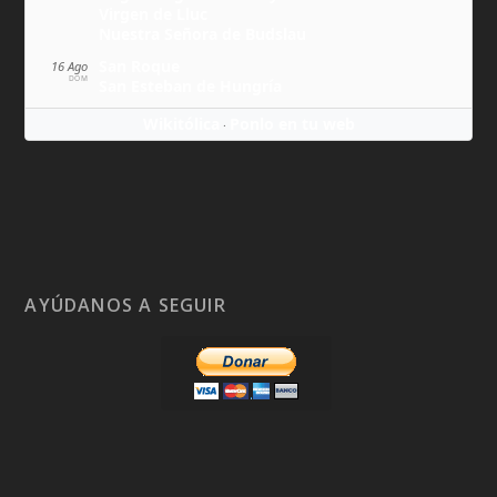
Virgen de Lluc
Nuestra Señora de Budslau
San Roque
16 Ago
DOM
San Esteban de Hungría
Wikitólica
Ponlo en tu web
·
AYÚDANOS A SEGUIR