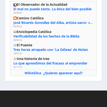
El Observador de la Actualidad
El mal no puede tanto. La ética del bien posible
08/08/26
Camino Católico
José Ricardo González del Alba, artista sacro: «Yo oro, hablo con Dios, le pido al Espíritu Santo su inspiración y siempre pinto rezando el rosario para que sea Él quien actúe a través de mis manos»
08/08/26
Enciclopedia Católica
Verificabilidad de los hechos de la Biblia
08/08/26
El Puente
Tres horas atrapado con 'La Odisea' de Nolan
28/07/26
Una historia de tres
Lo que aprendimos del fracaso al emprender
25/11/23
Wikitólica
¿Quieres aparecer aquí?
·