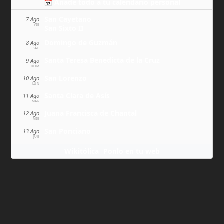
📅 Añade todo a tu calendario personal
San Cayetano
7 Ago
VIE
San Sixto II
Domingo de Guzmán
8 Ago
SÁB
Santa Teresa Benedicta de la Cruz
9 Ago
DOM
San Lorenzo
10 Ago
LUN
Santa Clara de Asís
11 Ago
MAR
Juana Francisca de Chantal
12 Ago
MIÉ
San Ponciano
13 Ago
JUE
Wikitólica
Ponlo en tu web
·