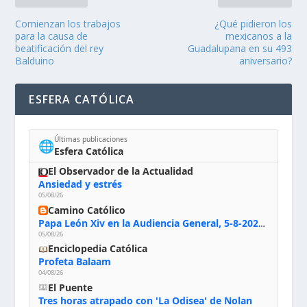
Comienzan los trabajos
¿Qué pidieron los
para la causa de
mexicanos a la
beatificación del rey
Guadalupana en su 493
Balduino
aniversario?
ESFERA CATÓLICA
Últimas publicaciones
🌐
Esfera Católica
El Observador de la Actualidad
Ansiedad y estrés
05/08/26
Camino Católico
Papa León Xiv en la Audiencia General, 5-8-2026: «Dios en el primer puesto; la oración, nuestra primera obligación; la liturgia, la primera fuente de la vida divina que se nos comunica, la primera escuela de nuestra vida espiritual»
05/08/26
Enciclopedia Católica
Profeta Balaam
04/08/26
El Puente
Tres horas atrapado con 'La Odisea' de Nolan