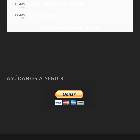
Juana Francisca de Chantal
12 Ago
MIÉ
San Ponciano
13 Ago
JUE
Wikitólica
Ponlo en tu web
·
AYÚDANOS A SEGUIR