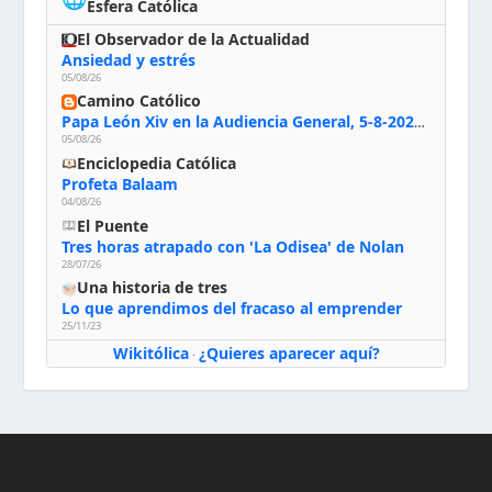
Esfera Católica
El Observador de la Actualidad
Ansiedad y estrés
05/08/26
Camino Católico
Papa León Xiv en la Audiencia General, 5-8-2026: «Dios en el primer puesto; la oración, nuestra primera obligación; la liturgia, la primera fuente de la vida divina que se nos comunica, la primera escuela de nuestra vida espiritual»
05/08/26
Enciclopedia Católica
Profeta Balaam
04/08/26
El Puente
Tres horas atrapado con 'La Odisea' de Nolan
28/07/26
Una historia de tres
Lo que aprendimos del fracaso al emprender
25/11/23
Wikitólica
¿Quieres aparecer aquí?
·