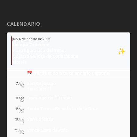
CALENDARIO
Jue, 6 de agosto de 2026
Tiempo Ordinario
✨
Transfiguración del Señor
Nuestra Señora de Copacabana
Moisés
📅 Añade todo a tu calendario personal
San Cayetano
7 Ago
VIE
San Sixto II
Domingo de Guzmán
8 Ago
SÁB
Santa Teresa Benedicta de la Cruz
9 Ago
DOM
San Lorenzo
10 Ago
LUN
Santa Clara de Asís
11 Ago
MAR