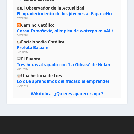
El Observador de la Actualidad
El agradecimiento de los jóvenes al Papa: «Hoy nos sentimos Iglesia»
07/08/26
Camino Católico
Goran Tomašević, olímpico de waterpolo: «Al terminar el Camino de Santiago entregué mi vida a Cristo; hablé con Dios y le dije: ‘Estoy listo; estoy a tu servicio. Puedo llevar lo que sea necesario para ti’»
06/08/26
Enciclopedia Católica
Profeta Balaam
04/08/26
El Puente
Tres horas atrapado con 'La Odisea' de Nolan
28/07/26
Una historia de tres
Lo que aprendimos del fracaso al emprender
25/11/23
Wikitólica
¿Quieres aparecer aquí?
·