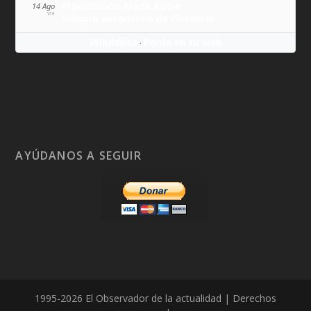
Maximiliano María Kolbe
14 Ago
VIE
Milagro eucarístico de Florencia
Wikitólica
Ponlo en tu web
·
AYÚDANOS A SEGUIR
1995-2026 El Observador de la actualidad | Derechos