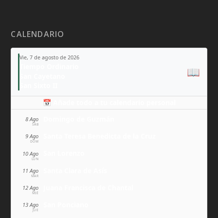
CALENDARIO
Vie, 7 de agosto de 2026
Tiempo Ordinario
📖
San Cayetano
San Sixto II
📅 Añade todo a tu calendario personal
Domingo de Guzmán
8 Ago
SÁB
Santa Teresa Benedicta de la Cruz
9 Ago
DOM
San Lorenzo
10 Ago
LUN
Santa Clara de Asís
11 Ago
MAR
Juana Francisca de Chantal
12 Ago
MIÉ
San Ponciano
13 Ago
JUE