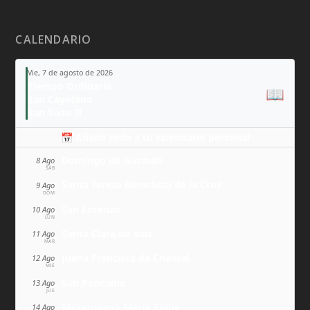
CALENDARIO
Vie, 7 de agosto de 2026
Tiempo Ordinario
📖
San Cayetano
San Sixto II
📅 Añade todo a tu calendario personal
Domingo de Guzmán
8 Ago
SÁB
Santa Teresa Benedicta de la Cruz
9 Ago
DOM
San Lorenzo
10 Ago
LUN
Santa Clara de Asís
11 Ago
MAR
Juana Francisca de Chantal
12 Ago
MIÉ
San Ponciano
13 Ago
JUE
Maximiliano María Kolbe
14 Ago