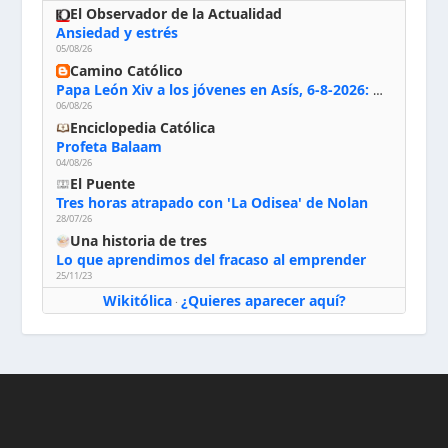
El Observador de la Actualidad
Ansiedad y estrés
05/08/26
Camino Católico
Papa León Xiv a los jóvenes en Asís, 6-8-2026: «De san Francisco aprendan la radicalidad evangélica: no los vuelve ciegos ni violentos, sino sensibles, atentos, siempre en el seguimiento de Jesús, humildes y acogiendo a todos»
06/08/26
Enciclopedia Católica
Profeta Balaam
04/08/26
El Puente
Tres horas atrapado con 'La Odisea' de Nolan
28/07/26
Una historia de tres
Lo que aprendimos del fracaso al emprender
25/11/23
Wikitólica
¿Quieres aparecer aquí?
·