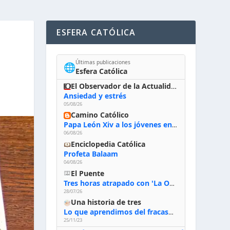
ESFERA CATÓLICA
Últimas publicaciones
🌐
Esfera Católica
El Observador de la Actualidad
Ansiedad y estrés
05/08/26
Camino Católico
Papa León Xiv a los jóvenes en Asís, 6-8-2026: «De san Francisco aprendan la radicalidad evangélica: no los vuelve ciegos ni violentos, sino sensibles, atentos, siempre en el seguimiento de Jesús, humildes y acogiendo a todos»
06/08/26
Enciclopedia Católica
Profeta Balaam
04/08/26
El Puente
Tres horas atrapado con 'La Odisea' de Nolan
28/07/26
Una historia de tres
Lo que aprendimos del fracaso al emprender
25/11/23