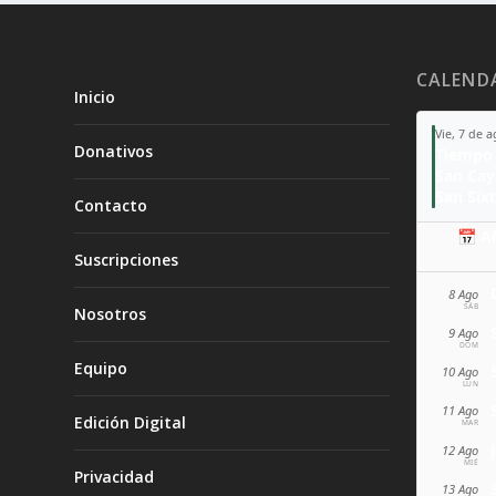
CALEND
Inicio
Vie, 7 de 
Donativos
Tiempo 
San Ca
San Sixt
Contacto
📅 A
Suscripciones
8 Ago
SÁB
Nosotros
9 Ago
DOM
Equipo
10 Ago
LUN
11 Ago
Edición Digital
MAR
12 Ago
MIÉ
Privacidad
13 Ago