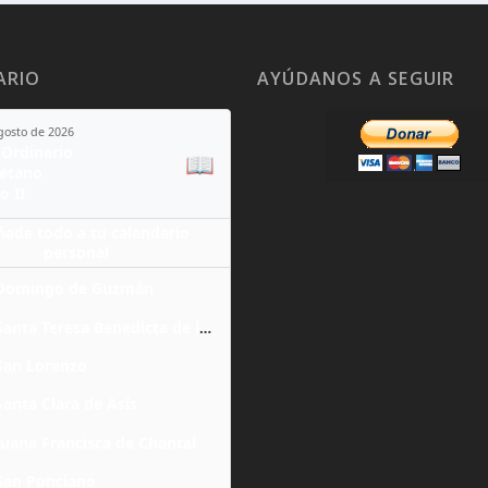
ARIO
AYÚDANOS A SEGUIR
agosto de 2026
Ordinario
📖
yetano
o II
ñade todo a tu calendario
personal
Domingo de Guzmán
Santa Teresa Benedicta de la Cruz
San Lorenzo
Santa Clara de Asís
Juana Francisca de Chantal
San Ponciano