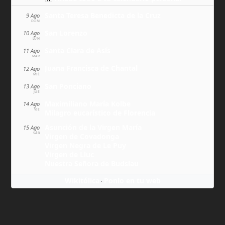
Santa Teresa Benedicta de la Cruz
9 Ago
DOM
San Lorenzo
10 Ago
LUN
Santa Clara de Asís
11 Ago
MAR
Juana Francisca de Chantal
12 Ago
MIÉ
San Ponciano
13 Ago
JUE
Maximiliano María Kolbe
14 Ago
VIE
Milagro eucarístico de Florencia
Asunción de la Virgen María
15 Ago
SÁB
Virgen de Covadonga
Virgen Negra de Le Puy
Virgen de Lluc
Nuestra Señora de Budslau
Wikitólica
Ponlo en tu web
·