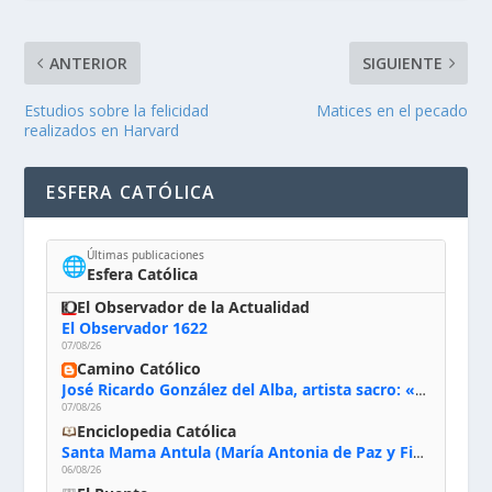
ANTERIOR
SIGUIENTE
Estudios sobre la felicidad
Matices en el pecado
realizados en Harvard
ESFERA CATÓLICA
Últimas publicaciones
🌐
Esfera Católica
El Observador de la Actualidad
El Observador 1622
07/08/26
Camino Católico
José Ricardo González del Alba, artista sacro: «Yo oro, hablo con Dios, le pido al Espíritu Santo su inspiración y siempre pinto rezando el rosario para que sea Él quien actúe a través de mis manos»
07/08/26
Enciclopedia Católica
Santa Mama Antula (María Antonia de Paz y Figueroa)
06/08/26