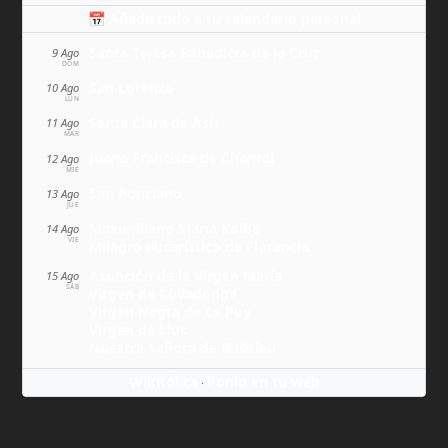
📅 Añade todo a tu calendario personal
Santa Teresa Benedicta de la Cruz
9 Ago
DOM
San Lorenzo
10 Ago
LUN
Santa Clara de Asís
11 Ago
MAR
Juana Francisca de Chantal
12 Ago
MIÉ
San Ponciano
13 Ago
JUE
Maximiliano María Kolbe
14 Ago
VIE
Milagro eucarístico de Florencia
Asunción de la Virgen María
15 Ago
SÁB
Virgen de Covadonga
Virgen Negra de Le Puy
Virgen de Lluc
Nuestra Señora de Budslau
Wikitólica
Ponlo en tu web
·