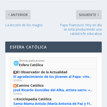
ANTERIOR
SIGUIENTE
La lección de los magos
Papa Francisco: Hoy en día
se está produciendo una
catástrofe educativa
ESFERA CATÓLICA
Últimas publicaciones
🌐
Esfera Católica
El Observador de la Actualidad
El agradecimiento de los jóvenes al Papa: «Hoy nos sentimos Iglesia»
07/08/26
Camino Católico
José Ricardo González del Alba, artista sacro: «Yo oro, hablo con Dios, le pido al Espíritu Santo su inspiración y siempre pinto rezando el rosario para que sea Él quien actúe a través de mis manos»
07/08/26
Enciclopedia Católica
Santa Mama Antula (María Antonia de Paz y Figueroa)