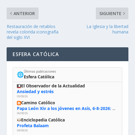
ANTERIOR
SIGUIENTE
Restauración de retablos
La Iglesia y la libertad
revela colorida iconografía
humana
del siglo XVI
ESFERA CATÓLICA
Últimas publicaciones
🌐
Esfera Católica
El Observador de la Actualidad
Ansiedad y estrés
05/08/26
Camino Católico
Papa León Xiv a los jóvenes en Asís, 6-8-2026: «De san Francisco aprendan la radicalidad evangélica: no los vuelve ciegos ni violentos, sino sensibles, atentos, siempre en el seguimiento de Jesús, humildes y acogiendo a todos»
06/08/26
Enciclopedia Católica
Profeta Balaam
04/08/26