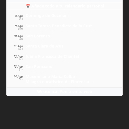
📅 Añade todo a tu calendario personal
Domingo de Guzmán
8 Ago
SÁB
Santa Teresa Benedicta de la Cruz
9 Ago
DOM
San Lorenzo
10 Ago
LUN
Santa Clara de Asís
11 Ago
MAR
Juana Francisca de Chantal
12 Ago
MIÉ
San Ponciano
13 Ago
JUE
Maximiliano María Kolbe
14 Ago
VIE
Milagro eucarístico de Florencia
Wikitólica
Ponlo en tu web
·