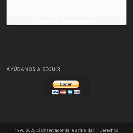
Virgen de Lluc
Nuestra Señora de Budslau
Wikitólica
Ponlo en tu web
·
AYÚDANOS A SEGUIR
1995-2026 El Observador de la actualidad | Derechos