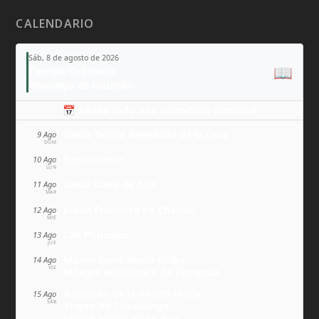
CALENDARIO
Sáb, 8 de agosto de 2026
📖
Tiempo Ordinario
Domingo de Guzmán
📅 Añade todo a tu calendario personal
Santa Teresa Benedicta de la Cruz
9 Ago
DOM
San Lorenzo
10 Ago
LUN
Santa Clara de Asís
11 Ago
MAR
Juana Francisca de Chantal
12 Ago
MIÉ
San Ponciano
13 Ago
JUE
Maximiliano María Kolbe
14 Ago
VIE
Milagro eucarístico de Florencia
Asunción de la Virgen María
15 Ago
SÁB
Virgen de Covadonga
Virgen Negra de Le Puy