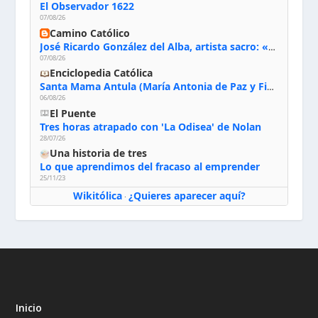
El Observador 1622
07/08/26
Camino Católico
José Ricardo González del Alba, artista sacro: «Yo oro, hablo con Dios, le pido al Espíritu Santo su inspiración y siempre pinto rezando el rosario para que sea Él quien actúe a través de mis manos»
07/08/26
Enciclopedia Católica
Santa Mama Antula (María Antonia de Paz y Figueroa)
06/08/26
El Puente
Tres horas atrapado con 'La Odisea' de Nolan
28/07/26
Una historia de tres
Lo que aprendimos del fracaso al emprender
25/11/23
Wikitólica
¿Quieres aparecer aquí?
·
Inicio