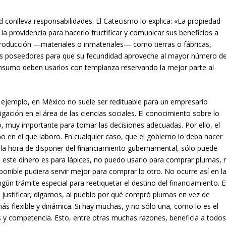
 conlleva responsabilidades. El Catecismo lo explica: «La propiedad
a providencia para hacerlo fructificar y comunicar sus beneficios a
producción —materiales o inmateriales— como tierras o fábricas,
sus poseedores para que su fecundidad aproveche al mayor número d
nsumo deben usarlos con templanza reservando la mejor parte al
 ejemplo, en México no suele ser redituable para un empresario
estigación en el área de las ciencias sociales. El conocimiento sobre lo
 muy importante para tomar las decisiones adecuadas. Por ello, el
o en el que laboro. En cualquier caso, que el gobierno lo deba hacer
a la hora de disponer del financiamiento gubernamental, sólo puede
i este dinero es para lápices, no puedo usarlo para comprar plumas, n
onible pudiera servir mejor para comprar lo otro. No ocurre así en l
ún trámite especial para reetiquetar el destino del financiamiento. E
ni justificar, digamos, al pueblo por qué compró plumas en vez de
más flexible y dinámica. Si hay muchas, y no sólo una, como lo es el
s y competencia. Esto, entre otras muchas razones, beneficia a todos