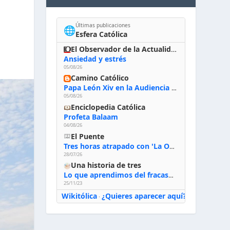
Últimas publicaciones
🌐
Esfera Católica
El Observador de la Actualidad
Ansiedad y estrés
05/08/26
Camino Católico
Papa León Xiv en la Audiencia General, 5-8-2026: «Dios en el primer puesto; la oración, nuestra primera obligación; la liturgia, la primera fuente de la vida divina que se nos comunica, la primera escuela de nuestra vida espiritual»
05/08/26
Enciclopedia Católica
Profeta Balaam
04/08/26
El Puente
Tres horas atrapado con 'La Odisea' de Nolan
28/07/26
Una historia de tres
Lo que aprendimos del fracaso al emprender
25/11/23
Wikitólica
¿Quieres aparecer aquí?
·