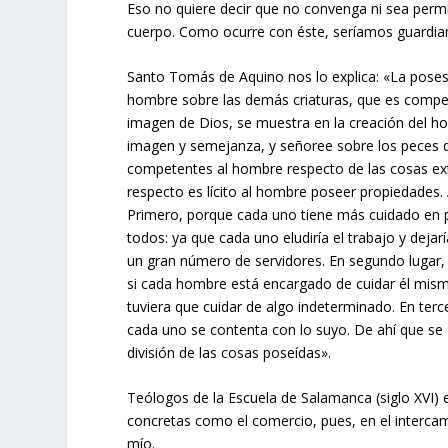
Eso no quiere decir que no convenga ni sea permis
cuerpo. Como ocurre con éste, seríamos guardia
Santo Tomás de Aquino nos lo explica: «La poses
hombre sobre las demás criaturas, que es compet
imagen de Dios, se muestra en la creación del h
imagen y semejanza, y señoree sobre los peces d
competentes al hombre respecto de las cosas exte
respecto es lícito al hombre poseer propiedades.
Primero, porque cada uno tiene más cuidado en p
todos: ya que cada uno eludiría el trabajo y dej
un gran número de servidores. En segundo luga
si cada hombre está encargado de cuidar él mismo
tuviera que cuidar de algo indeterminado. En terc
cada uno se contenta con lo suyo. De ahí que se
división de las cosas poseídas».
Teólogos de la Escuela de Salamanca (siglo XVI) 
concretas como el comercio, pues, en el intercam
mío.