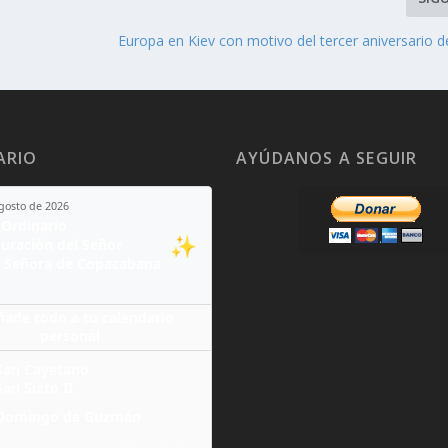
Europa en Kiev con motivo del tercer aniversario d
ARIO
AYÚDANOS A SEGUIR
agosto de 2026
Ordinario
✨
guración del Señor
 Señora de Copacabana
ñade todo a tu calendario
personal
San Cayetano
San Sixto II
Domingo de Guzmán