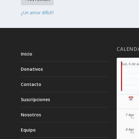
¿Un amor difícil?
CALEND
Inicio
Jue, 6 de 
Donativos
Tiempo 
Transfi
Nuestra
Contacto
Moisés
📅 A
Suscripciones
Nosotros
7 Ago
VIE
Equipo
8 Ago
SÁB