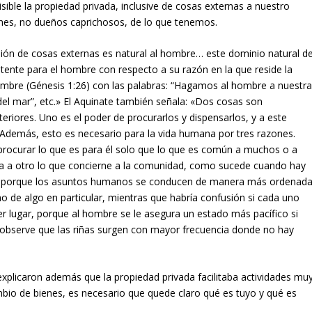
ible la propiedad privada, inclusive de cosas externas a nuestro
nes, no dueños caprichosos, de lo que tenemos.
ión de cosas externas es natural al hombre… este dominio natural de
ente para el hombre con respecto a su razón en la que reside la
ombre (Génesis 1:26) con las palabras: “Hagamos al hombre a nuestr
el mar”, etc.» El Aquinate también señala: «Dos cosas son
riores. Uno es el poder de procurarlos y dispensarlos, y a este
 Además, esto es necesario para la vida humana por tres razones.
rocurar lo que es para él solo que lo que es común a muchos o a
aría a otro lo que concierne a la comunidad, como sucede cuando hay
r, porque los asuntos humanos se conducen de manera más ordenad
 de algo en particular, mientras que habría confusión si cada uno
er lugar, porque al hombre se le asegura un estado más pacífico si
 observe que las riñas surgen con mayor frecuencia donde no hay
explicaron además que la propiedad privada facilitaba actividades mu
bio de bienes, es necesario que quede claro qué es tuyo y qué es