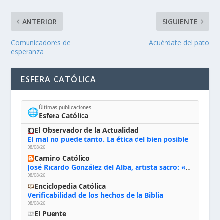
ANTERIOR
SIGUIENTE
Comunicadores de
Acuérdate del pato
esperanza
ESFERA CATÓLICA
Últimas publicaciones
🌐
Esfera Católica
El Observador de la Actualidad
El mal no puede tanto. La ética del bien posible
08/08/26
Camino Católico
José Ricardo González del Alba, artista sacro: «Yo oro, hablo con Dios, le pido al Espíritu Santo su inspiración y siempre pinto rezando el rosario para que sea Él quien actúe a través de mis manos»
08/08/26
Enciclopedia Católica
Verificabilidad de los hechos de la Biblia
08/08/26
El Puente