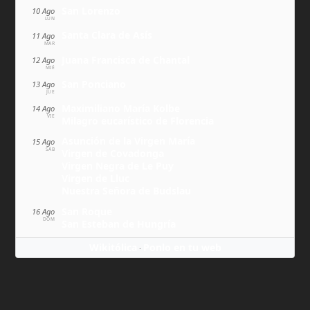
San Lorenzo
10 Ago
LUN
Santa Clara de Asís
11 Ago
MAR
Juana Francisca de Chantal
12 Ago
MIÉ
San Ponciano
13 Ago
JUE
Maximiliano María Kolbe
14 Ago
VIE
Milagro eucarístico de Florencia
Asunción de la Virgen María
15 Ago
SÁB
Virgen de Covadonga
Virgen Negra de Le Puy
Virgen de Lluc
Nuestra Señora de Budslau
San Roque
16 Ago
DOM
San Esteban de Hungría
Wikitólica
Ponlo en tu web
·