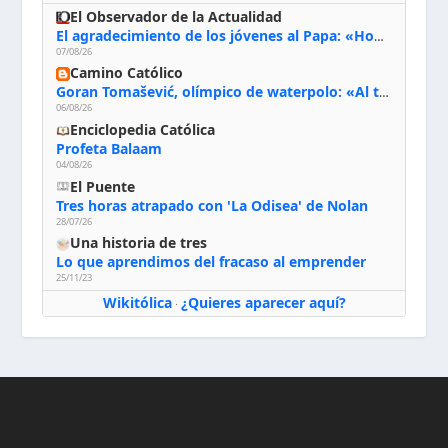
El Observador de la Actualidad
El agradecimiento de los jóvenes al Papa: «Hoy nos sentimos Iglesia»
07/08/26
Camino Católico
Goran Tomašević, olímpico de waterpolo: «Al terminar el Camino de Santiago entregué mi vida a Cristo; hablé con Dios y le dije: ‘Estoy listo; estoy a tu servicio. Puedo llevar lo que sea necesario para ti’»
06/08/26
Enciclopedia Católica
Profeta Balaam
04/08/26
El Puente
Tres horas atrapado con 'La Odisea' de Nolan
28/07/26
Una historia de tres
Lo que aprendimos del fracaso al emprender
25/11/23
Wikitólica
¿Quieres aparecer aquí?
·