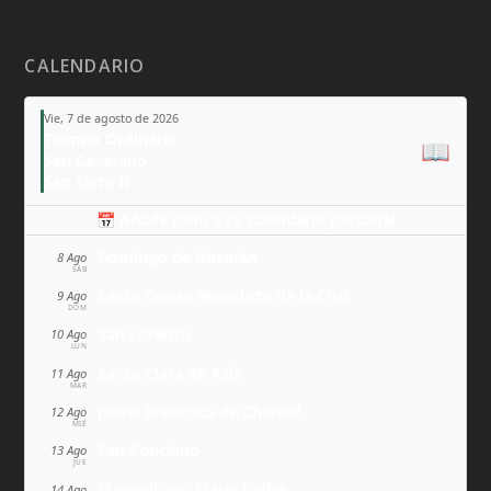
CALENDARIO
Vie, 7 de agosto de 2026
Tiempo Ordinario
📖
San Cayetano
San Sixto II
📅 Añade todo a tu calendario personal
Domingo de Guzmán
8 Ago
SÁB
Santa Teresa Benedicta de la Cruz
9 Ago
DOM
San Lorenzo
10 Ago
LUN
Santa Clara de Asís
11 Ago
MAR
Juana Francisca de Chantal
12 Ago
MIÉ
San Ponciano
13 Ago
JUE
Maximiliano María Kolbe
14 Ago