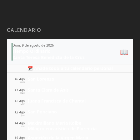
CALENDARIO
Dom, 9 de agosto de 2026
📖
Tiempo Ordinario
Santa Teresa Benedicta de la Cruz
📅 Añade todo a tu calendario personal
San Lorenzo
10 Ago
LUN
Santa Clara de Asís
11 Ago
MAR
Juana Francisca de Chantal
12 Ago
MIÉ
San Ponciano
13 Ago
JUE
Maximiliano María Kolbe
14 Ago
VIE
Milagro eucarístico de Florencia
Asunción de la Virgen María
15 Ago