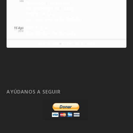
SÁB
Virgen de Covadonga
Virgen Negra de Le Puy
Virgen de Lluc
Nuestra Señora de Budslau
San Roque
16 Ago
DOM
San Esteban de Hungría
Wikitólica
Ponlo en tu web
·
AYÚDANOS A SEGUIR