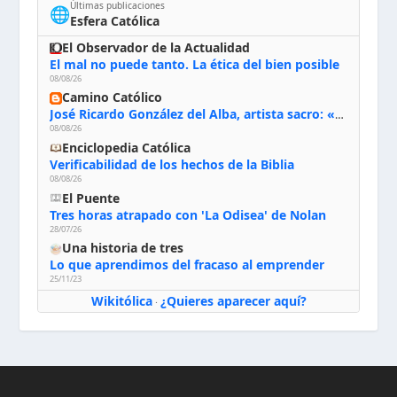
Últimas publicaciones
🌐
Esfera Católica
El Observador de la Actualidad
El mal no puede tanto. La ética del bien posible
08/08/26
Camino Católico
José Ricardo González del Alba, artista sacro: «Yo oro, hablo con Dios, le pido al Espíritu Santo su inspiración y siempre pinto rezando el rosario para que sea Él quien actúe a través de mis manos»
08/08/26
Enciclopedia Católica
Verificabilidad de los hechos de la Biblia
08/08/26
El Puente
Tres horas atrapado con 'La Odisea' de Nolan
28/07/26
Una historia de tres
Lo que aprendimos del fracaso al emprender
25/11/23
Wikitólica
¿Quieres aparecer aquí?
·