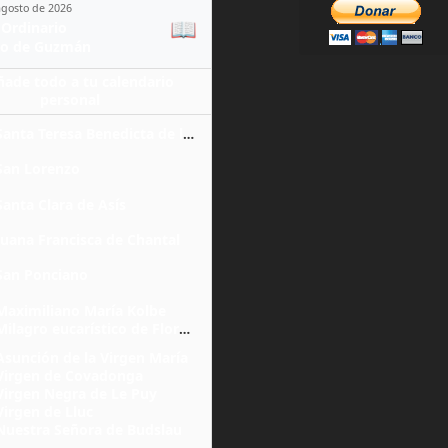
agosto de 2026
📖
Ordinario
o de Guzmán
ñade todo a tu calendario
personal
Santa Teresa Benedicta de la Cruz
San Lorenzo
Santa Clara de Asís
Juana Francisca de Chantal
San Ponciano
Maximiliano María Kolbe
Milagro eucarístico de Florencia
Asunción de la Virgen María
Virgen de Covadonga
Virgen Negra de Le Puy
Virgen de Lluc
Nuestra Señora de Budslau