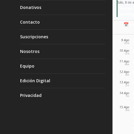
Sáb, 8 de 
Donativos
Tiempo 
Doming
Contacto
📅 A
Suscripciones
9 Ago
DOM
10 Ago
Nosotros
LUN
11 Ago
MAR
Equipo
12 Ago
MIÉ
Edición Digital
13 Ago
JUE
14 Ago
Privacidad
VIE
15 Ago
SÁB