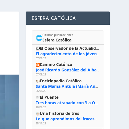
ESFERA CATÓLICA
Últimas publicaciones
🌐
Esfera Católica
El Observador de la Actualidad
El agradecimiento de los jóvenes al Papa: «Hoy nos sentimos Iglesia»
07/08/26
Camino Católico
José Ricardo González del Alba, artista sacro: «Yo oro, hablo con Dios, le pido al Espíritu Santo su inspiración y siempre pinto rezando el rosario para que sea Él quien actúe a través de mis manos»
07/08/26
Enciclopedia Católica
Santa Mama Antula (María Antonia de Paz y Figueroa)
06/08/26
El Puente
Tres horas atrapado con 'La Odisea' de Nolan
28/07/26
Una historia de tres
Lo que aprendimos del fracaso al emprender
25/11/23