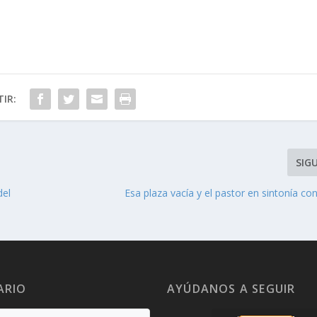
IR:
SIG
del
Esa plaza vacía y el pastor en sintonía c
ARIO
AYÚDANOS A SEGUIR