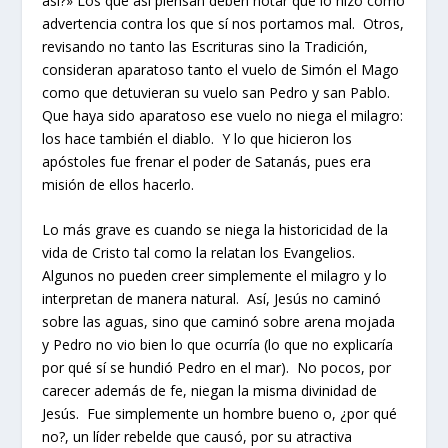
así?» Los que así piensan deben notar que lo hizo como
advertencia contra los que sí nos portamos mal. Otros,
revisando no tanto las Escrituras sino la Tradición,
consideran aparatoso tanto el vuelo de Simón el Mago
como que detuvieran su vuelo san Pedro y san Pablo.
Que haya sido aparatoso ese vuelo no niega el milagro:
los hace también el diablo. Y lo que hicieron los
apóstoles fue frenar el poder de Satanás, pues era
misión de ellos hacerlo.
Lo más grave es cuando se niega la historicidad de la
vida de Cristo tal como la relatan los Evangelios.
Algunos no pueden creer simplemente el milagro y lo
interpretan de manera natural. Así, Jesús no caminó
sobre las aguas, sino que caminó sobre arena mojada
y Pedro no vio bien lo que ocurría (lo que no explicaría
por qué sí se hundió Pedro en el mar). No pocos, por
carecer además de fe, niegan la misma divinidad de
Jesús. Fue simplemente un hombre bueno o, ¿por qué
no?, un líder rebelde que causó, por su atractiva