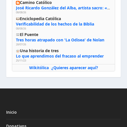
Camino Católico
José Ricardo González del Alba, artista sacro: «Yo oro, hablo con Dios, le pido al Espíritu Santo su inspiración y siempre pinto rezando el rosario para que sea Él quien actúe a través de mis manos»
08/08/26
Enciclopedia Católica
Verificabilidad de los hechos de la Biblia
08/08/26
El Puente
Tres horas atrapado con 'La Odisea' de Nolan
28/07/26
Una historia de tres
Lo que aprendimos del fracaso al emprender
25/11/23
Wikitólica
¿Quieres aparecer aquí?
·
Inicio
Donativos