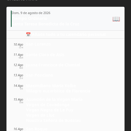
Dom, 9 de agosto de 2026
📖
Tiempo Ordinario
Santa Teresa Benedicta de la Cruz
📅 Añade todo a tu calendario personal
San Lorenzo
10 Ago
LUN
Santa Clara de Asís
11 Ago
MAR
Juana Francisca de Chantal
12 Ago
MIÉ
San Ponciano
13 Ago
JUE
Maximiliano María Kolbe
14 Ago
VIE
Milagro eucarístico de Florencia
Asunción de la Virgen María
15 Ago
SÁB
Virgen de Covadonga
Virgen Negra de Le Puy
Virgen de Lluc
Nuestra Señora de Budslau
San Roque
16 Ago