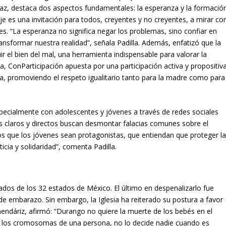
paz, destaca dos aspectos fundamentales: la esperanza y la formació
aje es una invitación para todos, creyentes y no creyentes, a mirar co
les. “La esperanza no significa negar los problemas, sino confiar en
ransformar nuestra realidad”, señala Padilla. Además, enfatizó que la
uir el bien del mal, una herramienta indispensable para valorar la
, ConParticipación apuesta por una participación activa y propositiva
za, promoviendo el respeto igualitario tanto para la madre como para
specialmente con adolescentes y jóvenes a través de redes sociales
claros y directos buscan desmontar falacias comunes sobre el
os que los jóvenes sean protagonistas, que entiendan que proteger l
ticia y solidaridad”, comenta Padilla.
ados de los 32 estados de México. El último en despenalizarlo fue
e embarazo. Sin embargo, la Iglesia ha reiterado su postura a favor
mendáriz, afirmó: “Durango no quiere la muerte de los bebés en el
n los cromosomas de una persona, no lo decide nadie cuando es