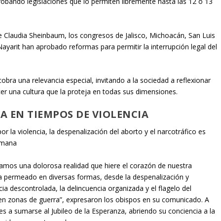
robando legislaciones que lo permiten libremente hasta las 12 o 13
e Claudia Sheinbaum, los congresos de Jalisco, Michoacán, San Luis
ayarit han aprobado reformas para permitir la interrupción legal del
bra una relevancia especial, invitando a la sociedad a reflexionar
ecer una cultura que la proteja en todas sus dimensiones.
A EN TIEMPOS DE VIOLENCIA
r la violencia, la despenalización del aborto y el narcotráfico es
humana
amos una dolorosa realidad que hiere el corazón de nuestra
 ha permeado en diversas formas, desde la despenalización y
ia descontrolada, la delincuencia organizada y el flagelo del
 en zonas de guerra”, expresaron los obispos en su comunicado. A
eles a sumarse al Jubileo de la Esperanza, abriendo su conciencia a la