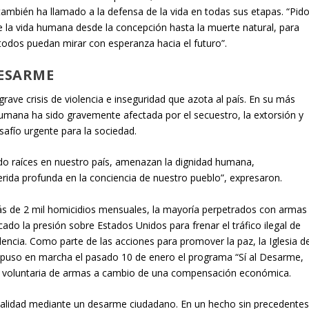
también ha llamado a la defensa de la vida en todas sus etapas. “Pid
 la vida humana desde la concepción hasta la muerte natural, para
todos puedan mirar con esperanza hacia el futuro”.
DESARME
rave crisis de violencia e inseguridad que azota al país. En su más
umana ha sido gravemente afectada por el secuestro, la extorsión y
safío urgente para la sociedad.
do raíces en nuestro país, amenazan la dignidad humana,
rida profunda en la conciencia de nuestro pueblo”, expresaron.
 de 2 mil homicidios mensuales, la mayoría perpetrados con armas
icado la presión sobre Estados Unidos para frenar el tráfico ilegal de
encia. Como parte de las acciones para promover la paz, la Iglesia d
, puso en marcha el pasado 10 de enero el programa “Sí al Desarme,
trega voluntaria de armas a cambio de una compensación económica.
minalidad mediante un desarme ciudadano. En un hecho sin precedentes