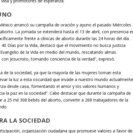
la vida y promotores de esperanza.
UNO
a México arrancó su campaña de oración y ayuno el pasado Miércoles
l aborto. La jornada se extenderá hasta el 13 de abril, con presencia e
cíficamente frente a clínicas de aborto durante las 24 horas del día.
40 Días por la Vida, destacó que el movimiento no busca justicia
 el Evangelio de la Vida en medio del mundo, rescatando almas.
on Jesucristo, tomando conciencia de la verdad”, expresó.
cia de la sociedad, ya que la mayoría de las mujeres toman esta
levar la luz a esta oscuridad que invade a nuestro mundo actualmente
ienza desde casa, fomentando el amor y los valores humanos y
nicia la paz en la sociedad”. Cabe destacar que durante la campaña de
var a 25 mil 308 bebés del aborto, convertir a 268 trabajadores de la
ndo.
RA LA SOCIEDAD
nParticipación, organización ciudadana que promueve valores a favor de