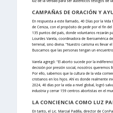
luz de la verdad para ser auténticos testigos de 
CAMPAÑAS DE ORACIÓN Y AY
En respuesta a este llamado, 40 Días por la Vid
de Ceniza, con el propósito de pedir por el fin de
135 puntos del país, donde voluntarios rezarán pa
Lourdes Varela, coordinadora de Iberoamérica de 
terrenal, sino divina. “Nuestro carisma es llevar
Buscamos que las personas tengan un encuentro c
Varela agregó: “El aborto sucede por la indiferen
decisión por presión social, nosotros queremos l
Por ello, sabemos que la cultura de la vida com
cristianos en los hijos. Ahí es donde realmente i
2024, 40 días por la vida a nivel global, logró sal
industria y cerrar 159 centros abortistas en el mu
LA CONCIENCIA COMO LUZ PA
En tanto, el Lic. Marcial Padilla, director de Co