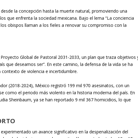
a desde la concepción hasta la muerte natural, promoviendo una
afíos que enfrenta la sociedad mexicana. Bajo el lema “La conciencia
”, los obispos llaman a los fieles a renovar su compromiso con la
 Proyecto Global de Pastoral 2031-2033, un plan que traza objetivos 
país que deseamos ser”. En este camino, la defensa de la vida se ha
 contexto de violencia e incertidumbre.
or (2018-2024), México registró 199 mil 970 asesinatos, con un
e como el periodo más violento en la historia moderna del país. En
audia Sheinbaum, ya se han reportado 9 mil 367 homicidios, lo que
ORTO
a experimentado un avance significativo en la despenalización del