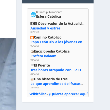
Últimas publicaciones
🌐
Esfera Católica
El Observador de la Actualidad
Ansiedad y estrés
05/08/26
Camino Católico
Papa León Xiv a los jóvenes en Asís, 6-8-2026: «De san Francisco aprendan la radicalidad evangélica: no los vuelve ciegos ni violentos, sino sensibles, atentos, siempre en el seguimiento de Jesús, humildes y acogiendo a todos»
06/08/26
Enciclopedia Católica
Profeta Balaam
04/08/26
El Puente
Tres horas atrapado con 'La Odisea' de Nolan
28/07/26
Una historia de tres
Lo que aprendimos del fracaso al emprender
25/11/23
Wikitólica
¿Quieres aparecer aquí?
·