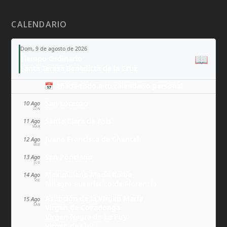
CALENDARIO
Dom, 9 de agosto de 2026
📖
Tiempo Ordinario
Santa Teresa Benedicta de la Cruz
📅 Añade todo a tu calendario personal
San Lorenzo
10 Ago
LUN
Santa Clara de Asís
11 Ago
MAR
Juana Francisca de Chantal
12 Ago
MIÉ
San Ponciano
13 Ago
JUE
Maximiliano María Kolbe
14 Ago
VIE
Milagro eucarístico de Florencia
Asunción de la Virgen María
15 Ago
SÁB
Virgen de Covadonga
Virgen Negra de Le Puy
Virgen de Lluc