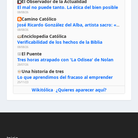
El Observador de la Actualidad
El mal no puede tanto. La ética del bien posible
08/08/26
Camino Católico
José Ricardo González del Alba, artista sacro: «Yo oro, hablo con Dios, le pido al Espíritu Santo su inspiración y siempre pinto rezando el rosario para que sea Él quien actúe a través de mis manos»
08/08/26
Enciclopedia Católica
Verificabilidad de los hechos de la Biblia
08/08/26
El Puente
Tres horas atrapado con 'La Odisea' de Nolan
28/07/26
Una historia de tres
Lo que aprendimos del fracaso al emprender
25/11/23
Wikitólica
¿Quieres aparecer aquí?
·