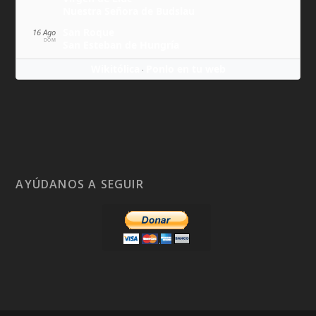
Nuestra Señora de Budslau
San Roque
16 Ago
DOM
San Esteban de Hungría
Wikitólica
Ponlo en tu web
·
AYÚDANOS A SEGUIR