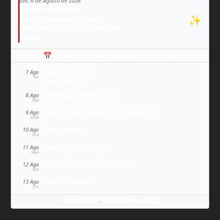
Jue, 6 de agosto de 2026
Tiempo Ordinario
✨
Transfiguración del Señor
Nuestra Señora de Copacabana
Moisés
📅 Añade todo a tu calendario personal
San Cayetano
7 Ago
VIE
San Sixto II
Domingo de Guzmán
8 Ago
SÁB
Santa Teresa Benedicta de la Cruz
9 Ago
DOM
San Lorenzo
10 Ago
LUN
Santa Clara de Asís
11 Ago
MAR
Juana Francisca de Chantal
12 Ago
MIÉ
San Ponciano
13 Ago
JUE
Wikitólica
Ponlo en tu web
·