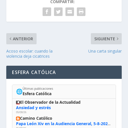
COMPARTIR:
ANTERIOR
SIGUIENTE
Acoso escolar: cuando la
Una carta singular
violencia deja cicatrices
ESFERA CATÓLICA
Últimas publicaciones
🌐
Esfera Católica
El Observador de la Actualidad
Ansiedad y estrés
05/08/26
Camino Católico
Papa León Xiv en la Audiencia General, 5-8-2026: «Dios en el primer puesto; la oración, nuestra primera obligación; la liturgia, la primera fuente de la vida divina que se nos comunica, la primera escuela de nuestra vida espiritual»