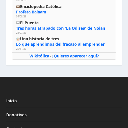
05/08/26
Enciclopedia Católica
Profeta Balaam
04/08/26
El Puente
Tres horas atrapado con 'La Odisea' de Nolan
28/07/26
Una historia de tres
Lo que aprendimos del fracaso al emprender
25/11/23
Wikitólica
¿Quieres aparecer aquí?
·
Inicio
Donativos