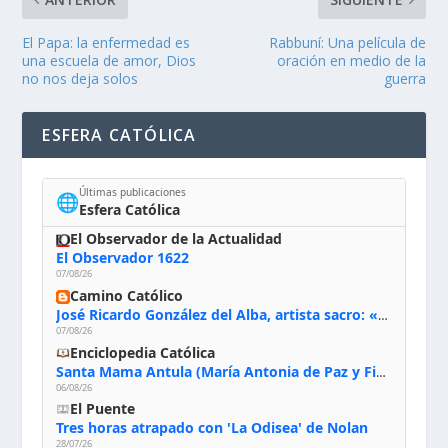
El Papa: la enfermedad es
Rabbuní: Una película de
una escuela de amor, Dios
oración en medio de la
no nos deja solos
guerra
ESFERA CATÓLICA
Últimas publicaciones
🌐
Esfera Católica
El Observador de la Actualidad
El Observador 1622
07/08/26
Camino Católico
José Ricardo González del Alba, artista sacro: «Yo oro, hablo con Dios, le pido al Espíritu Santo su inspiración y siempre pinto rezando el rosario para que sea Él quien actúe a través de mis manos»
07/08/26
Enciclopedia Católica
Santa Mama Antula (María Antonia de Paz y Figueroa)
06/08/26
El Puente
Tres horas atrapado con 'La Odisea' de Nolan
28/07/26