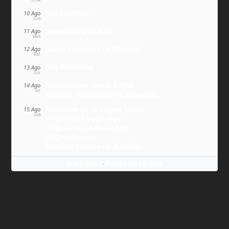
DOM
San Lorenzo
10 Ago
LUN
Santa Clara de Asís
11 Ago
MAR
Juana Francisca de Chantal
12 Ago
MIÉ
San Ponciano
13 Ago
JUE
Maximiliano María Kolbe
14 Ago
VIE
Milagro eucarístico de Florencia
Asunción de la Virgen María
15 Ago
SÁB
Virgen de Covadonga
Virgen Negra de Le Puy
Virgen de Lluc
Nuestra Señora de Budslau
Wikitólica
Ponlo en tu web
·