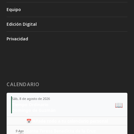
Equipo
Edición Digital
Privacidad
CALENDARIO
Sáb, 8 de agosto de 2026
📖
Tiempo Ordinario
Domingo de Guzmán
📅 Añade todo a tu calendario personal
Santa Teresa Benedicta de la Cruz
9 Ago