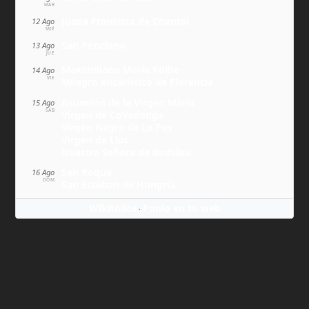
MAR
Juana Francisca de Chantal
12 Ago
MIÉ
San Ponciano
13 Ago
JUE
Maximiliano María Kolbe
14 Ago
VIE
Milagro eucarístico de Florencia
Asunción de la Virgen María
15 Ago
SÁB
Virgen de Covadonga
Virgen Negra de Le Puy
Virgen de Lluc
Nuestra Señora de Budslau
San Roque
16 Ago
DOM
San Esteban de Hungría
Wikitólica
Ponlo en tu web
·