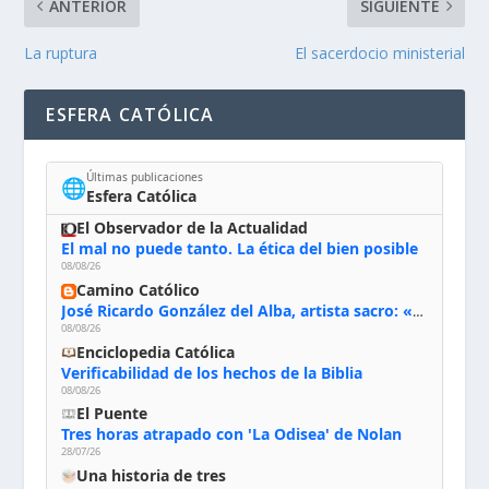
ANTERIOR
SIGUIENTE
La ruptura
El sacerdocio ministerial
ESFERA CATÓLICA
Últimas publicaciones
🌐
Esfera Católica
El Observador de la Actualidad
El mal no puede tanto. La ética del bien posible
08/08/26
Camino Católico
José Ricardo González del Alba, artista sacro: «Yo oro, hablo con Dios, le pido al Espíritu Santo su inspiración y siempre pinto rezando el rosario para que sea Él quien actúe a través de mis manos»
08/08/26
Enciclopedia Católica
Verificabilidad de los hechos de la Biblia
08/08/26
El Puente
Tres horas atrapado con 'La Odisea' de Nolan
28/07/26
Una historia de tres