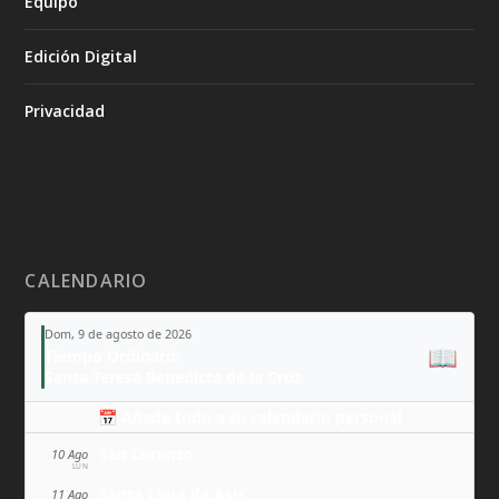
Equipo
Edición Digital
Privacidad
CALENDARIO
Dom, 9 de agosto de 2026
📖
Tiempo Ordinario
Santa Teresa Benedicta de la Cruz
📅 Añade todo a tu calendario personal
San Lorenzo
10 Ago
LUN
Santa Clara de Asís
11 Ago