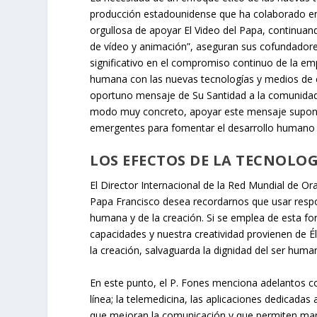
producción estadounidense que ha colaborado en 
orgullosa de apoyar El Video del Papa, continuan
de vídeo y animación”, aseguran sus cofundadores,
significativo en el compromiso continuo de la emp
humana con las nuevas tecnologías y medios de 
oportuno mensaje de Su Santidad a la comunidad 
modo muy concreto, apoyar este mensaje supone r
emergentes para fomentar el desarrollo humano
LOS EFECTOS DE LA TECNOLOG
El
Director Internacional de la Red Mundial de Or
Papa Francisco desea recordarnos que usar respon
humana y de la creación. Si se emplea de esta fo
capacidades y nuestra creatividad provienen de Él
la creación, salvaguarda la dignidad del ser huma
En este punto, el P. Fones menciona adelantos co
línea; la telemedicina, las aplicaciones dedicadas
que mejoran la comunicación y que permiten mant