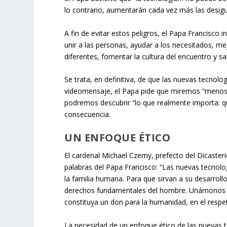
lo contrario, aumentarán cada vez más las desigu
A fin de evitar estos peligros, el Papa Francisco i
unir a las personas, ayudar a los necesitados, m
diferentes, fomentar la cultura del encuentro y s
Se trata, en definitiva, de que las nuevas tecnolo
videomensaje, el Papa pide que
miremos “menos 
podremos descubrir “lo que realmente importa: 
consecuencia.
UN ENFOQUE ÉTICO
El cardenal Michael Czerny, prefecto del Dicaster
palabras del Papa Francisco: “Las nuevas tecnolo
la familia humana. Para que sirvan a su desarrollo
derechos fundamentales del hombre. Unámonos al 
constituya un don para la humanidad, en el respet
La necesidad de un enfoque ético de las nuevas