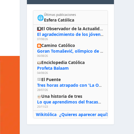
Últimas publicaciones
🌐
Esfera Católica
El Observador de la Actualidad
El agradecimiento de los jóvenes al Papa: «Hoy nos sentimos Iglesia»
07/08/26
Camino Católico
Goran Tomašević, olímpico de waterpolo: «Al terminar el Camino de Santiago entregué mi vida a Cristo; hablé con Dios y le dije: ‘Estoy listo; estoy a tu servicio. Puedo llevar lo que sea necesario para ti’»
06/08/26
Enciclopedia Católica
Profeta Balaam
04/08/26
El Puente
Tres horas atrapado con 'La Odisea' de Nolan
28/07/26
Una historia de tres
Lo que aprendimos del fracaso al emprender
25/11/23
Wikitólica
¿Quieres aparecer aquí?
·