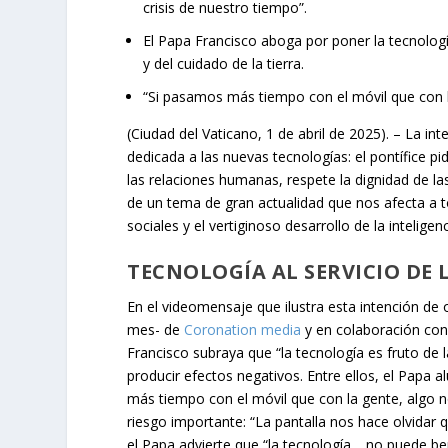
crisis de nuestro tiempo”.
El Papa Francisco aboga por poner la tecnologí
y del cuidado de la tierra.
“Si pasamos más tiempo con el móvil que con l
(Ciudad del Vaticano, 1 de abril de 2025). – La in
dedicada a las nuevas tecnologías: el pontífice pi
las relaciones humanas, respete la dignidad de la
de un tema de gran actualidad que nos afecta a t
sociales y el vertiginoso desarrollo de la inteligenci
TECNOLOGÍA AL SERVICIO DE 
En el videomensaje que ilustra esta intención de 
mes- de
Coronation media
y en colaboración con
Francisco subraya que “la tecnología es fruto de l
producir efectos negativos. Entre ellos, el Papa a
más tiempo con el móvil que con la gente, algo no
riesgo importante: “La pantalla nos hace olvidar q
el Papa advierte que “la tecnología… no puede be