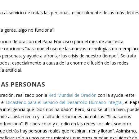
a al servicio de todas las personas, especialmente de las más débiles
a gente, algo no funciona”.
tención de oración del
Papa Francisco
para el mes de abril está
de oraciones “
para que el uso de las nuevas tecnologías no reemplac
s personas, y ayude a afrontar las crisis de nuestro tiempo
”. Se trata
odos, especialmente a causa de la enorme difusión de las redes
a artificial.
LAS PERSONAS
oración, realizado por la
Red Mundial de Oración
con la ayuda -este
 el
Dicasterio para el Servicio del Desarrollo Humano Integral
, el Pap
a inteligencia que Dios nos ha dado”. Pero, si no se utiliza bien, pued
lude al aislamiento y la falta de relaciones auténticas: “Si pasamos
 funciona”. El ciberacoso y el odio en las redes sociales son otro
ue detrás hay personas reales que respiran, ríen y lloran”. Asimismo,
neficiar solo a unos pocos mientras que otros quedan excluidos”; de