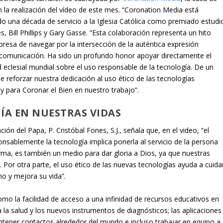
la realización del vídeo de este mes. “Coronation Media está
do una década de servicio a la Iglesia Católica como premiado estudi
 Bill Phillips y Gary Gasse. “Esta colaboración representa un hito
resa de navegar por la intersección de la auténtica expresión
comunicación. Ha sido un profundo honor apoyar directamente el
eclesial mundial sobre el uso responsable de la tecnología. De un
eforzar nuestra dedicación al uso ético de las tecnologías
 y para
Coronar el Bien
en nuestro trabajo”.
ÍA EN NUESTRAS VIDAS
ación del Papa
,
P. Cristóbal Fones, S.J.
, señala que, en el video, “el
sablemente la tecnología implica ponerla al servicio de la persona
rma, es también un medio para dar gloria a Dios, ya que nuestras
. Por otra parte, el uso ético de las nuevas tecnologías ayuda a cuida
no y mejora su vida”.
mo la facilidad de acceso a una infinidad de recursos educativos en
 a la salud y los nuevos instrumentos de diagnósticos; las aplicaciones
ener contactos alrededor del mundo e incluso trabajar en equipo a