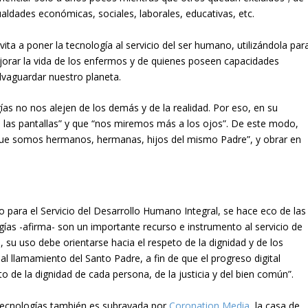
aldades económicas, sociales, laborales, educativas, etc.
nvita a
poner la tecnología al servicio del ser humano
, utilizándola par
ejorar la vida de los enfermos y de quienes poseen capacidades
alvaguardar nuestro planeta.
gías no nos alejen de los demás y de la realidad. Por eso, en su
las pantallas”
y que “nos miremos más a los ojos”. De este modo,
que somos hermanos, hermanas, hijos del mismo Padre”, y obrar en
io para el Servicio del Desarrollo Humano Integral, se hace eco de las
gías -afirma- son un importante recurso e instrumento al servicio de
, su uso debe orientarse hacia el respeto de la dignidad y de los
llamamiento del Santo Padre, a fin de que el progreso digital
o de la dignidad de cada persona, de la justicia y del bien común”.
 tecnologías también es subrayada por
Coronation Media
, la casa de