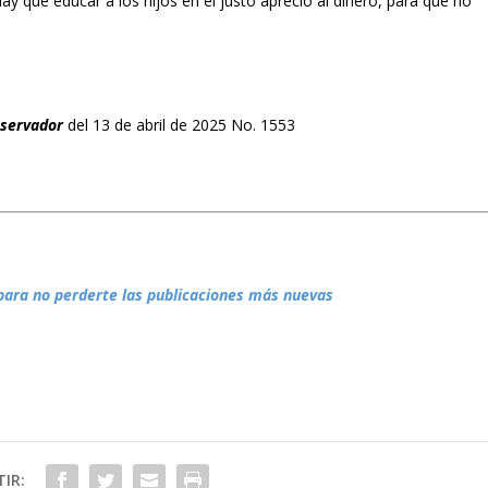
Hay que educar a los hijos en el justo aprecio al dinero, para que no
bservador
del 13 de abril de 2025 No. 1553
para no perderte las publicaciones más nuevas
IR: