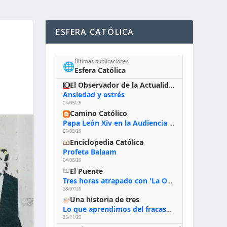
ESFERA CATÓLICA
Últimas publicaciones
🌐
Esfera Católica
El Observador de la Actualidad
Ansiedad y estrés
05/08/26
Camino Católico
Papa León Xiv en la Audiencia General, 5-8-2026: «Dios en el primer puesto; la oración, nuestra primera obligación; la liturgia, la primera fuente de la vida divina que se nos comunica, la primera escuela de nuestra vida espiritual»
05/08/26
Enciclopedia Católica
Profeta Balaam
04/08/26
El Puente
Tres horas atrapado con 'La Odisea' de Nolan
28/07/26
Una historia de tres
Lo que aprendimos del fracaso al emprender
25/11/23