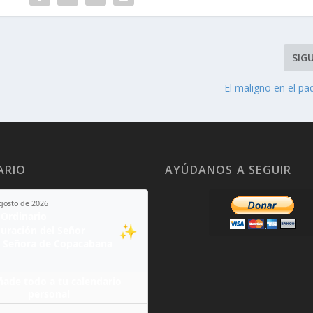
SIG
El maligno en el pa
ARIO
AYÚDANOS A SEGUIR
agosto de 2026
Ordinario
✨
guración del Señor
 Señora de Copacabana
ñade todo a tu calendario
personal