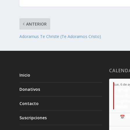
ANTERIOR
Adoramus Te Christe (Te Adoramos Cristo)
CALEND
Inicio
Jue, 6 de 
Donativos
Tiempo 
Transfi
Nuestra
Contacto
Moisés
📅 A
Suscripciones