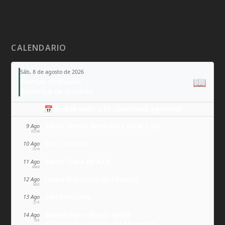
CALENDARIO
Sáb, 8 de agosto de 2026
📖
Tiempo Ordinario
Domingo de Guzmán
📅 Añade todo a tu calendario personal
Santa Teresa Benedicta de la Cruz
9 Ago
DOM
San Lorenzo
10 Ago
LUN
Santa Clara de Asís
11 Ago
MAR
Juana Francisca de Chantal
12 Ago
MIÉ
San Ponciano
13 Ago
JUE
Maximiliano María Kolbe
14 Ago
VIE
Milagro eucarístico de Florencia