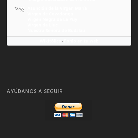
Asunción de la Virgen María
15 Ago
SÁB
Virgen de Covadonga
Virgen Negra de Le Puy
Virgen de Lluc
Nuestra Señora de Budslau
Wikitólica
Ponlo en tu web
·
AYÚDANOS A SEGUIR