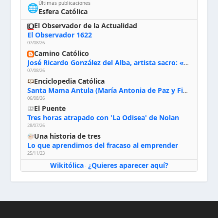
Últimas publicaciones
🌐
Esfera Católica
El Observador de la Actualidad
El Observador 1622
07/08/26
Camino Católico
José Ricardo González del Alba, artista sacro: «Yo oro, hablo con Dios, le pido al Espíritu Santo su inspiración y siempre pinto rezando el rosario para que sea Él quien actúe a través de mis manos»
07/08/26
Enciclopedia Católica
Santa Mama Antula (María Antonia de Paz y Figueroa)
06/08/26
El Puente
Tres horas atrapado con 'La Odisea' de Nolan
28/07/26
Una historia de tres
Lo que aprendimos del fracaso al emprender
25/11/23
Wikitólica
¿Quieres aparecer aquí?
·