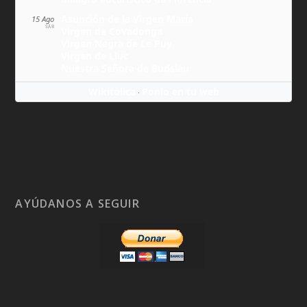
Asunción de la Virgen María
15 Ago
SÁB
Virgen de Covadonga
Virgen Negra de Le Puy
Virgen de Lluc
Nuestra Señora de Budslau
Wikitólica
Ponlo en tu web
·
AYÚDANOS A SEGUIR