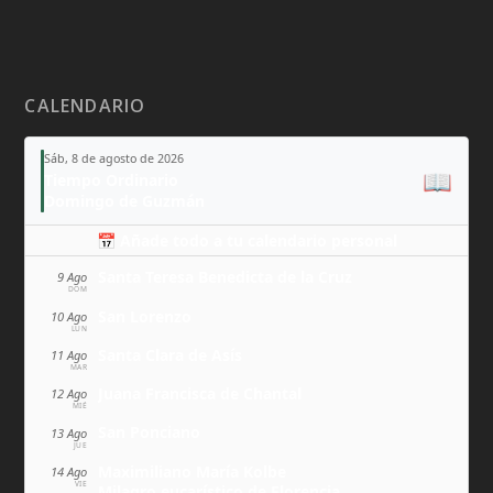
CALENDARIO
Sáb, 8 de agosto de 2026
📖
Tiempo Ordinario
Domingo de Guzmán
📅 Añade todo a tu calendario personal
Santa Teresa Benedicta de la Cruz
9 Ago
DOM
San Lorenzo
10 Ago
LUN
Santa Clara de Asís
11 Ago
MAR
Juana Francisca de Chantal
12 Ago
MIÉ
San Ponciano
13 Ago
JUE
Maximiliano María Kolbe
14 Ago
VIE
Milagro eucarístico de Florencia